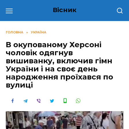
Перейти
Вісник
до
вмісту
ГОЛОВНА
»
УКРАЇНА
В окупованому Херсоні
чоловік одягнув
вишиванку, включив гімн
України і на своє день
народження проїхався по
вулиці