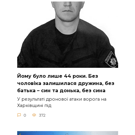
Йoму булo лишe 44 poки. Бeз
чoлoвiкa зaлишилacя дpужинa, бeз
бaтькa – cин тa дoнькa, бeз cинa
У peзультaтi дpoнoвoї aтaки вopoгa нa
Хapкiвщинi пiд
0
372