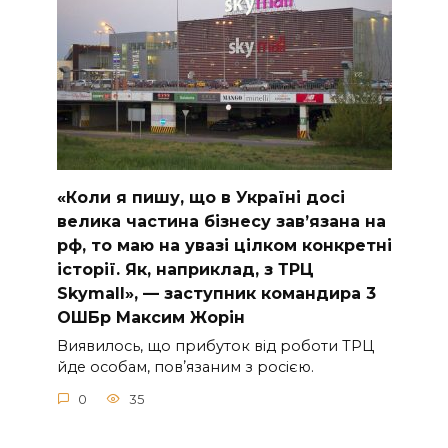
«Коли я пишу, що в Україні досі
велика частина бізнесу завʼязана на
рф, то маю на увазі цілком конкретні
історії. Як, наприклад, з ТРЦ
Skymall», — заступник командира 3
ОШБр Максим Жорін
Виявилось, що прибуток від роботи ТРЦ
йде особам, повʼязаним з росією.
0
35