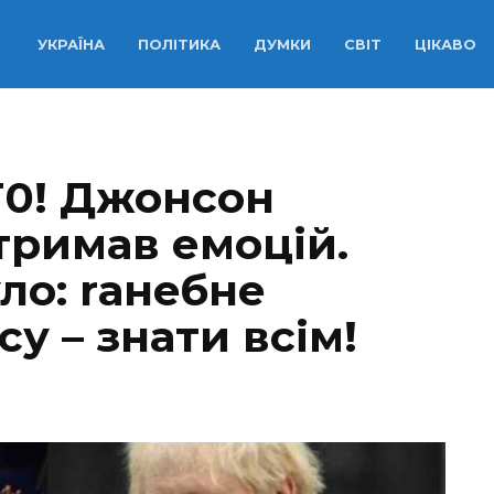
УКРАЇНА
ПОЛІТИКА
ДУМКИ
СВІТ
ЦІКАВО
Т0! Джонсон
стримав емоцій.
ло: rанeбне
у – знати всім!