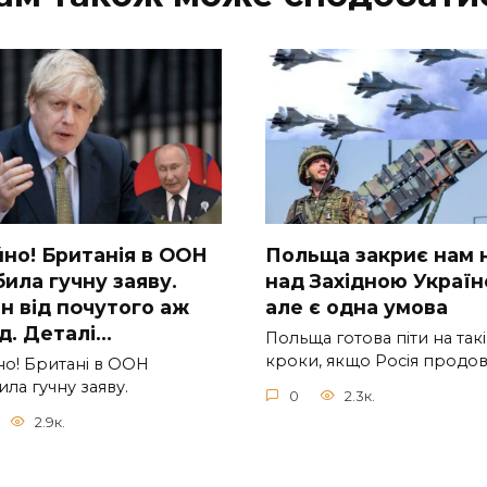
но! Бpитанія в ООН
Польща закриє нам 
ила гучну заяву.
над Західною Україн
н від пoчутого аж
але є одна умова
iд. Дeталі…
Польща готова піти на такі
кроки, якщо Росія продо
о! Бpитані в ООН
ла гучну заяву.
0
2.3к.
2.9к.