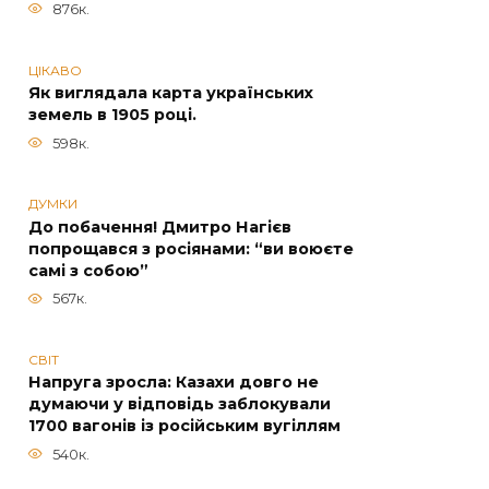
876к.
ЦІКАВО
Як виглядала карта українських
земель в 1905 році.
598к.
ДУМКИ
До побачення! Дмитро Нагієв
попрощався з росіянами: “ви воюєте
самі з собою”
567к.
СВІТ
Напруга зросла: Казахи довго не
думаючи у відповідь заблокували
1700 вагонів із російським вугіллям
540к.