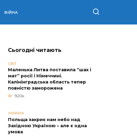
ВІЙНА
Сьогодні читають
СВІТ
Маленька Литва поставила “шах і
мат” росії і Німеччині.
Калінінградська область тепер
повністю заморожена
920к.
УКРАЇНА
Польща закриє нам небо над
Західною Україною – але є одна
умова