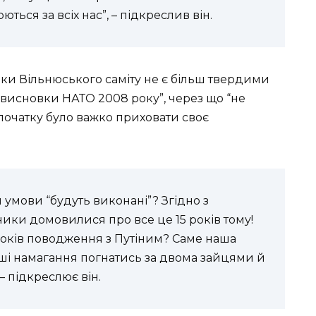
ться за всіх нас”, – підкреслив він.
вки Вільнюського саміту не є більш твердими
 висновки НАТО 2008 року”, через що “не
очатку було важко приховати своє
умови “будуть виконані”? Згідно з
ки домовилися про все це 15 років тому!
 років поводження з Путіним? Саме наша
аші намагання погнатись за двома зайцями й
– підкреслює він.