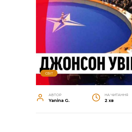
СВІТ
АВТОР
НА ЧИТАННЯ
Yanina G.
2 хв