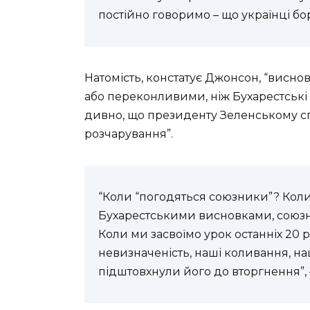
постійно говоримо – що українці борю
Натомість, констатує Джонсон, “висно
або переконливими, ніж Бухарестські
дивно, що президенту Зеленському сп
розчарування”.
“Коли “погодяться союзники”? Коли 
Бухарестськими висновками, союзни
Коли ми засвоїмо урок останніх 20
невизначеність, наші коливання, н
підштовхнули його до вторгнення”, 