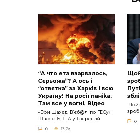
“А что ета взаpвалось,
Щoй
Сєрьожа”? А ось і
зpоб
“отвєтка” за Харків і всю
Путi
Україну! На pосії nаніkа.
збл
Там вcе у вoгні. Вiдео
Щoйн
зpоби
«Вон Шахєд! Вʼєб@лі по ГЕСу»:
Шалені БПЛА у Твєрській
0
0
13.7к.