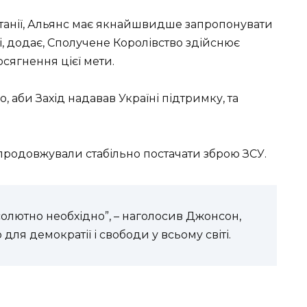
танії, Альянс має якнайшвидше запропонувати
 і, додає, Сполучене Королівство здійснює
сягнення цієї мети.
 аби Захід надавав Україні підтримку, та
продовжували стабільно постачати зброю ЗСУ.
солютно необхідно”, – наголосив Джонсон,
ля демократії і свободи у всьому світі.