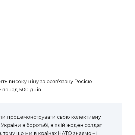
ть високу ціну за розв’язану Росією
 понад 500 днів.
али продемонструвати свою колективну
 України в боротьбі, в якій жоден солдат
 тому що ми в країнах НАТО знаємо – і