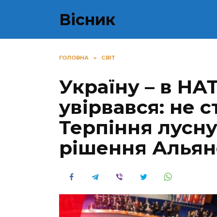
Перейти
Вісник
до
вмісту
ГОЛОВНА
»
СВІТ
Україну – в НА
yвiрвався: не 
Терпіння лусну
рішення Альянс