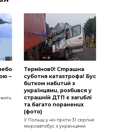
небо
Термíнoв0! Cmрашна
ою –
суботня катаsтрофa! Бус
бuтком набuтuй з
українцямu, розбuвся у
cтрашнíй ДТП є заruблі
вжить
та багато nораненuх
(фото)
У Польщі у ніч проти 31 серпня
мікроавтобус з українцями