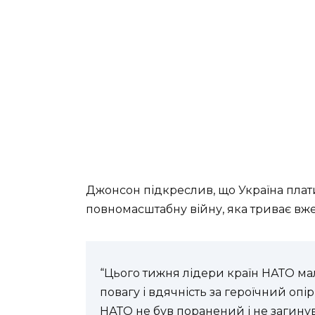
Джонсон підкреслив, що Україна плати
повномасштабну війну, яка триває вже
“Цього тижня лідери країн НАТО м
повагу і вдячність за героїчний опір
НАТО не був поранений і не загинув,