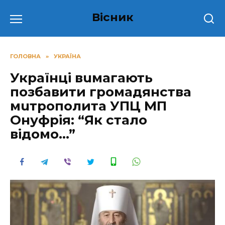
Перейти
Вісник
до
вмісту
ГОЛОВНА
»
УКРАЇНА
Українці вuмагають
позбавити громадянства
мuтрополита УПЦ МП
Онуфрія: “Як стало
відомо…”