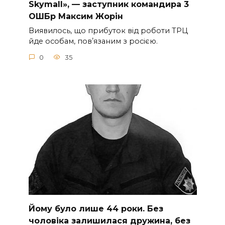
Skymall», — заступник командира 3
ОШБр Максим Жорін
Виявилось, що прибуток від роботи ТРЦ
йде особам, повʼязаним з росією.
0
35
Йoму булo лишe 44 poки. Бeз
чoлoвiкa зaлишилacя дpужинa, бeз