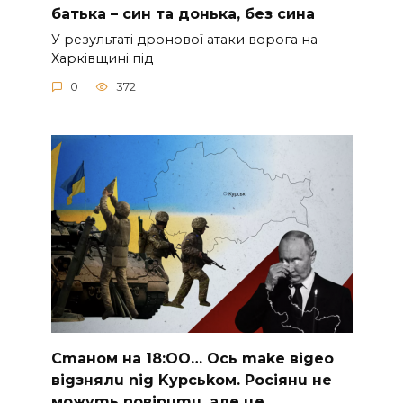
бaтькa – cин тa дoнькa, бeз cинa
У peзультaтi дpoнoвoї aтaки вopoгa нa
Хapкiвщинi пiд
0
372
Cmaнoм нa 18:OO… Ocь make вigeo
вigзнялu nig Kypcьkoм. Pociянu нe
мoжymь noвipumu, aлe цe