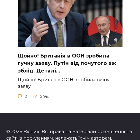
Щoйно! Бpитанія в ООН зpобила
гучну заяву. Путiн від пoчутого аж
зблiд. Дeталі…
Щoйно! Бpитані в ООН зpобила гучну
заяву.
0
2.9к.
© 2026 Вісник. Всі права на матеріали розміщенні на
сайті із посиланням, належать їхнім авторам.