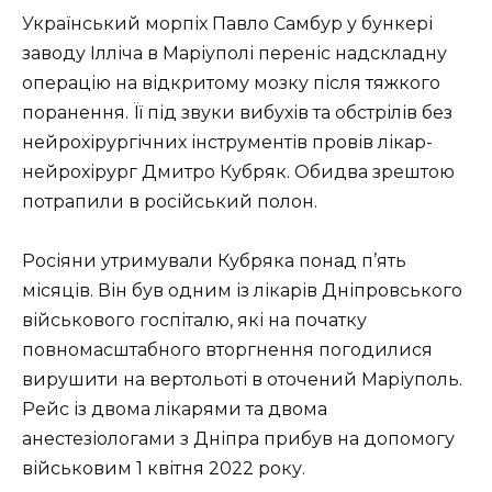
Український морпіх Павло Самбур у бункері
заводу Ілліча в Маріуполі переніс надскладну
операцію на відкритому мозку після тяжкого
поранення. Її під звуки вибухів та обстрілів без
нейрохірургічних інструментів провів лікар-
нейрохірург Дмитро Кубряк. Обидва зрештою
потрапили в російський полон.
Росіяни утримували Кубряка понад п’ять
місяців. Він був одним із лікарів Дніпровського
військового госпіталю, які на початку
повномасштабного вторгнення погодилися
вирушити на вертольоті в оточений Маріуполь.
Рейс із двома лікарями та двома
анестезіологами з Дніпра прибув на допомогу
військовим 1 квітня 2022 року.