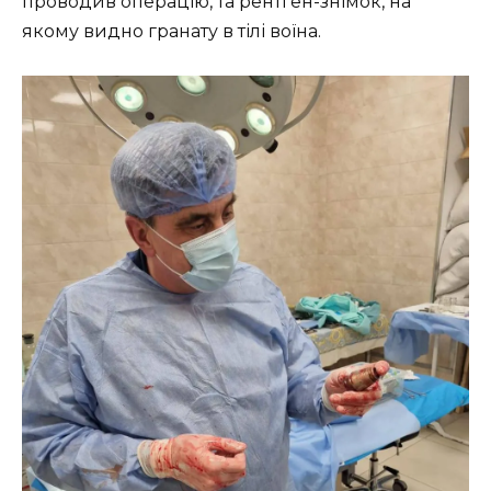
проводив операцію, та рентген-знімок, на
якому видно гранату в тілі воїна.