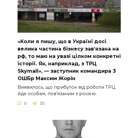
«Коли я пишу, що в Україні досі
велика частина бізнесу завʼязана на
рф, то маю на увазі цілком конкретні
історії. Як, наприклад, з ТРЦ
Skymall», — заступник командира 3
ОШБр Максим Жорін
Виявилось, що прибуток від роботи ТРЦ
йде особам, повʼязаним з росією.
0
35