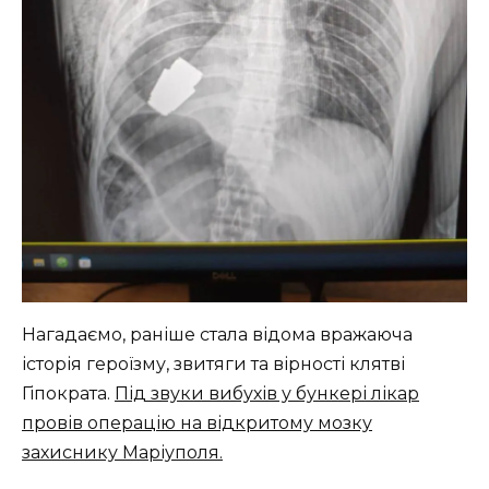
Нагадаємо, раніше стала відома вражаюча
історія героїзму, звитяги та вірності клятві
Гіпократа.
Під звуки вибухів у бункері лікар
провів операцію на відкритому мозку
захиснику Маріуполя.