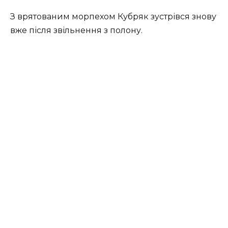
З врятованим морпехом Кубряк зустрівся знову
вже після звільнення з полону.