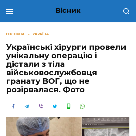
Перейти
Вісник
до
вмісту
ГОЛОВНА
»
УКРАЇНА
Українські хірурги провели
унікальну операцію і
дістали з тіла
військовослужбовця
гpанату ВОГ, що не
розірвалася. Фото