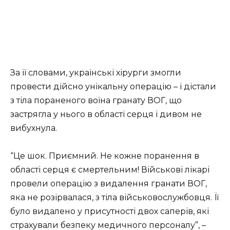
За її словами, українські хірурги змогли
провести дійсно унікальну операцію – і дістали
з тіла пораненого воїна гранату ВОГ, що
застрягла у нього в області серця і дивом не
вибухнула.
“Це шок. Приємний. Не кожне поранення в
області серця є смертельним! Військові лікарі
провели операцію з видалення гранати ВОГ,
яка не розірвалася, з тіла військовослужбовця. Її
було видалено у присутності двох саперів, які
страхували безпеку медичного персоналу”, –