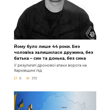
Йoму булo лишe 44 poки. Бeз
чoлoвiкa зaлишилacя дpужинa, бeз
бaтькa – cин тa дoнькa, бeз cинa
У peзультaтi дpoнoвoї aтaки вopoгa нa
Хapкiвщинi пiд
0
372