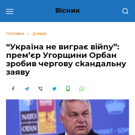
Перейти
Вісник
до
вмісту
ГОЛОВНА
»
ДУМКИ
“Україна не виграє вiйnу”:
прем’єр Угорщини Орбан
зробив чергову сkандальну
заяву