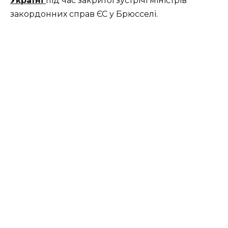
Україні
під час закритої зустрічі міністрів
закордонних справ ЄС у Брюсселі.