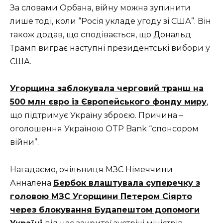
За словами Орбана, війну можна зупинити
лише тоді, коли “Росія укладе угоду зі США”. Він
також додав, що сподівається, що Дональд
Трамп виграє наступні президентські вибори у
США.
Угорщина заблокувала черговий транш на
500 млн євро із Європейського фонду миру
,
що підтримує Україну зброєю. Причина –
оголошення Україною OTP Bank “спонсором
війни”.
Нагадаємо, очільниця МЗС Німеччини
Анналена
Бербок влаштувала суперечку з
головою МЗС Угорщини Петером Сіярто
через блокування Будапештом допомоги