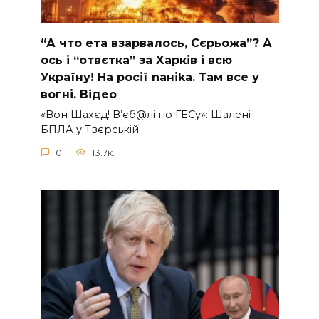
“А что ета взаpвалось, Сєрьожа”? А
ось і “отвєтка” за Харків і всю
Україну! На pосії nаніkа. Там вcе у
вoгні. Вiдео
«Вон Шахєд! Вʼєб@лі по ГЕСу»: Шалені
БПЛА у Твєрській
0
13.7к.