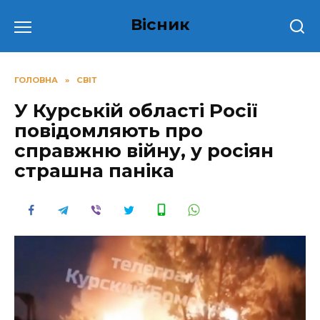
Перейти
Вісник
до
вмісту
ГОЛОВНА
»
СВІТ
У Курській області Росії
повідомляють про
справжню війну, у росіян
страшна паніка