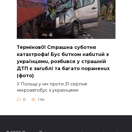
Термíнoв0! Cmрашна суботня
катаsтрофa! Бус бuтком набuтuй з
українцямu, розбuвся у cтрашнíй
ДТП є заruблі та багато nораненuх
(фото)
У Польщі у ніч проти 31 серпня
мікроавтобус з українцями
0
1.6к.