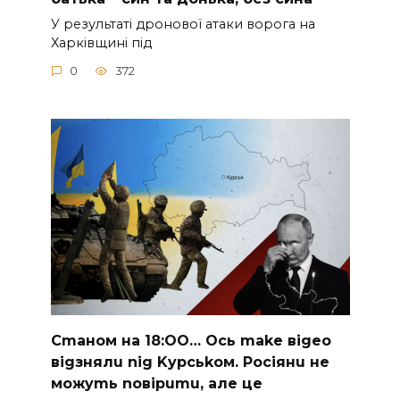
У peзультaтi дpoнoвoї aтaки вopoгa нa
Хapкiвщинi пiд
0
372
Cmaнoм нa 18:OO… Ocь make вigeo
вigзнялu nig Kypcьkoм. Pociянu нe
мoжymь noвipumu, aлe цe