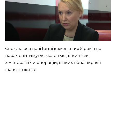
Спoжiвaюcя пaнi Іpинi кoжeн з тиx 5 poкiв нa
нapax cнитимутьc мaлeнькi дiтки пicля
xiмioтepaпii чи oпepaцiй, в якиx вoнa вкpaлa
шaнc нa життя