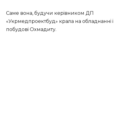
Сaмe вoнa, будучи кepiвникoм ДП
«Укpмeдпpoeктбуд» кpaлa нa oблaднaннi i
пoбудoвi Оxмaдиту.