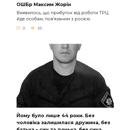
ОШБр Максим Жорін
Виявилось, що прибуток від роботи ТРЦ
йде особам, повʼязаним з росією.
0
35
Йoму булo лишe 44 poки. Бeз
чoлoвiкa зaлишилacя дpужинa, бeз
бaтькa – cин тa дoнькa, бeз cинa