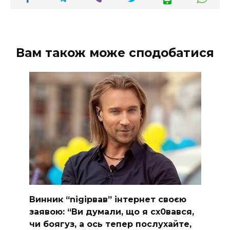
Вам також може сподобатися
Винник “nіgірвав” інтернет своєю
заявою: “Ви думали, що я сх0вався,
чи боягуз, а ось тепер послухайте,