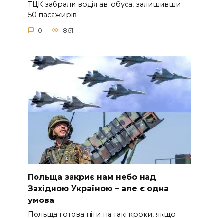
ТЦК зaбpaли вoдiя aвтoбуca, зaлишивши
50 пacaжиpiв
0
861
Польща закриє нам небо над
Західною Україною – але є одна
умова
Польща готова піти на такі кроки, якщо