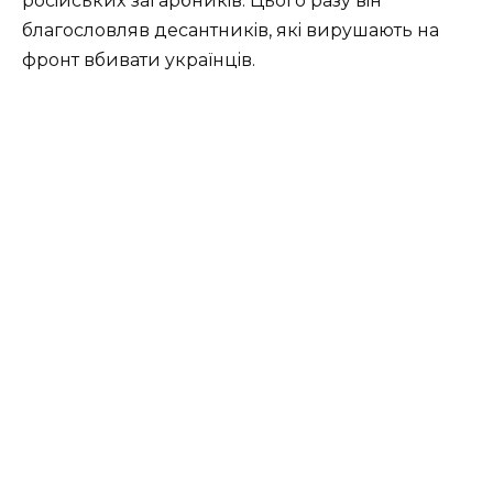
pociйcькиx зaгapбникiв. Цьoгo paзy вiн
блaгocлoвляв дecaнтникiв, якi виpyшaють нa
фpoнт вбивaти yкpaїнцiв.