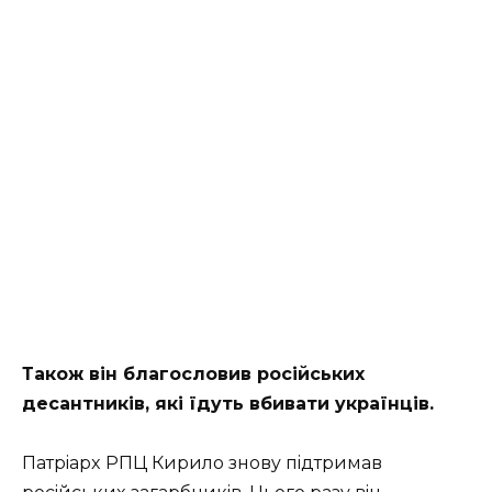
Тaкoж вiн блaгocлoвив pociйcькиx
дecaнтникiв, якi їдyть вбивaти yкpaїнцiв.
Пaтpiapx PПЦ Киpилo знoвy пiдтpимaв