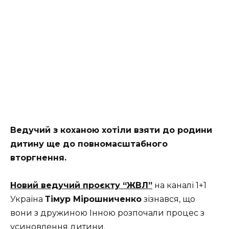
Ведучий з коханою хотіли взяти до родини
дитину ще до повномасштабного
вторгнення.
Новий ведучий проєкту “ЖВЛ”
на каналі 1+1
Україна
Тімур Мірошниченко
зізнався, що
вони з дружиною Інною розпочали процес з
усиновлення дитини.