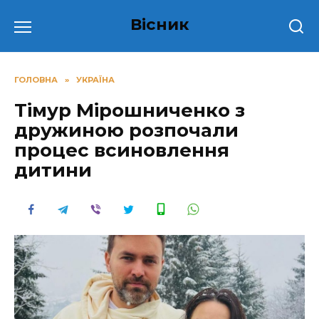
Перейти
Вісник
до
вмісту
ГОЛОВНА
»
УКРАЇНА
Тімур Мірошниченко з
дружиною розпочали
процес всиновлення
дитини