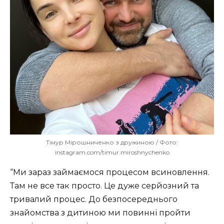
Тімур Мірошниченко з дружиною / Фото:
instagram.com/timur.miroshnychenko
“Ми зараз займаємося процесом всиновлення.
Там не все так просто. Це дуже серйозний та
тривалий процес. До безпосереднього
знайомства з дитиною ми повинні пройти