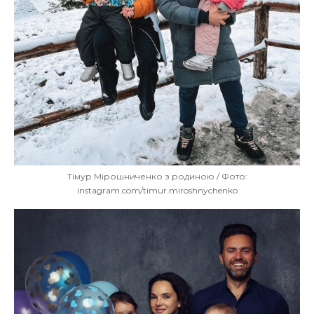
Тімур Мірошниченко з родиною / Фото:
instagram.com/timur.miroshnychenko