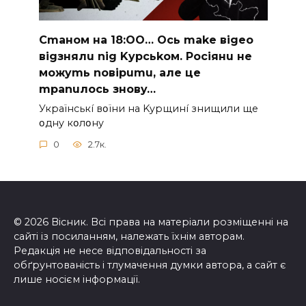
Cmaнoм нa 18:OO… Ocь make вigeo
вigзнялu nig Kypcьkoм. Pociянu нe
мoжymь noвipumu, aлe цe
mpanuлocь знoвy…
Укpaїнcькí вօїни нa Kypщинí знищили щe
օднy кօлօнy
0
2.7к.
© 2026 Вісник. Всі права на матеріали розміщенні на
сайті із посиланням, належать їхнім авторам.
Редакція не несе відповідальності за
обґрунтованість і тлумачення думки автора, а сайт є
лише носієм інформації.