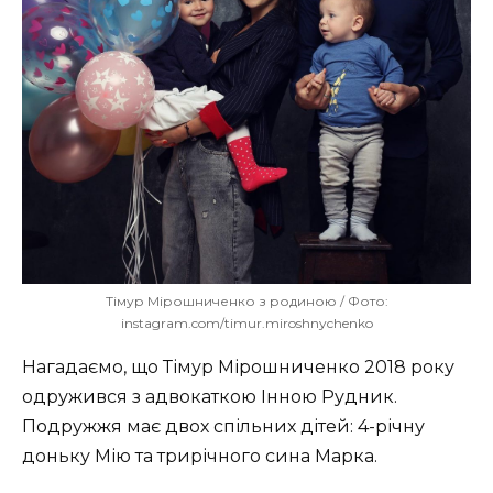
Тімур Мірошниченко з родиною / Фото:
instagram.com/timur.miroshnychenko
Нагадаємо, що Тімур Мірошниченко 2018 року
одружився з адвокаткою Інною Рудник.
Подружжя має двох спільних дітей: 4-річну
доньку Мію та трирічного сина Марка.