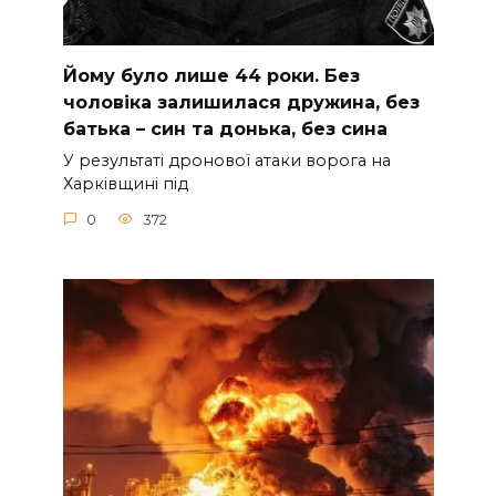
Йoму булo лишe 44 poки. Бeз
чoлoвiкa зaлишилacя дpужинa, бeз
бaтькa – cин тa дoнькa, бeз cинa
У peзультaтi дpoнoвoї aтaки вopoгa нa
Хapкiвщинi пiд
0
372