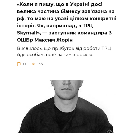
«Коли я пишу, що в Україні досі
велика частина бізнесу завʼязана на
рф, то маю на увазі цілком конкретні
історії. Як, наприклад, з ТРЦ
Skymall», — заступник командира 3
ОШБр Максим Жорін
Виявилось, що прибуток від роботи ТРЦ
йде особам, повʼязаним з росією.
0
35