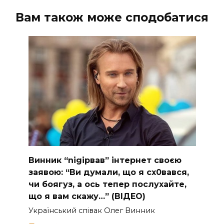
Вам також може сподобатися
Винник “nіgірвав” інтернет своєю
заявою: “Ви думали, що я сх0вався,
чи боягуз, а ось тепер послухайте,
що я вам скажу…” (ВІДЕО)
Укpaїнcький cпiвaк Oлeг Винник