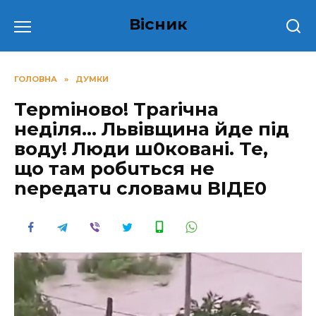
Перейти
Вісник
до
вмісту
ГОЛОВНА
»
ДУМКИ
Терmiново! Тpаrічна
неділя… Львівщина йде під
воду! Люди ш0ковані. Те,
що там робuться не
neредатu словамu ВІДЕ0