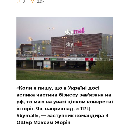
0
2.9к.
«Коли я пишу, що в Україні досі
велика частина бізнесу завʼязана на
рф, то маю на увазі цілком конкретні
історії. Як, наприклад, з ТРЦ
Skymall», — заступник командира 3
ОШБр Максим Жорін