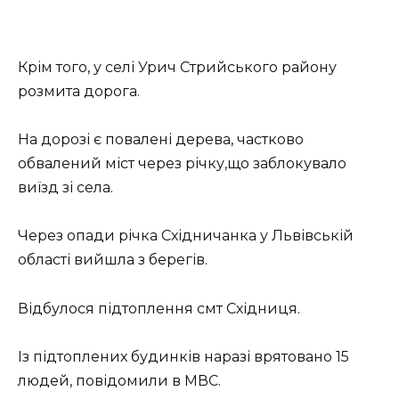
Крім того, у селі Урич Стрийського району
розмита дорога.
На дорозі є повалені дерева, частково
обвалений міст через річку,що заблокувало
виїзд зі села.
Через опади річка Східничанка у Львівській
області вийшла з берегів.
Відбулося підтоплення смт Східниця.
Із підтоплених будинків наразі врятовано 15
людей, повідомили в МВС.