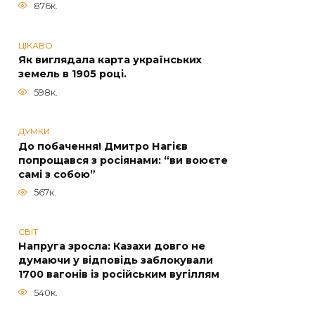
876к.
ЦІКАВО
Як виглядала карта українських
земель в 1905 році.
598к.
ДУМКИ
До побачення! Дмитро Нагієв
попрощався з росіянами: “ви воюєте
самі з собою”
567к.
СВІТ
Напруга зросла: Казахи довго не
думаючи у відповідь заблокували
1700 вагонів із російським вугіллям
540к.