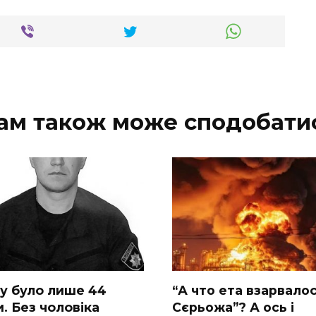
ам також може сподобати
у булo лишe 44
“А что ета взаpвалос
. Бeз чoлoвiкa
Сєрьожа”? А ось і