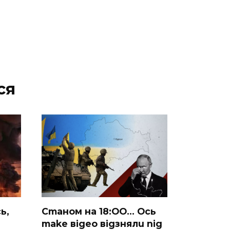
ся
ь,
Cmaнoм нa 18:OO… Ocь
make вigeo вigзнялu nig