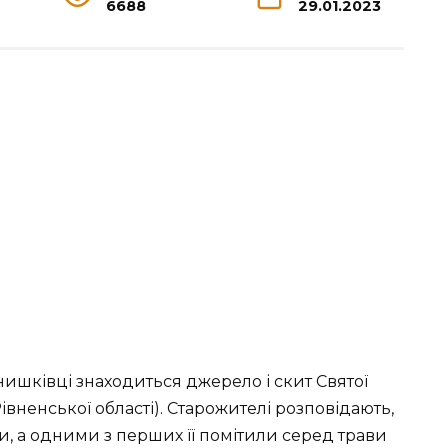
6688
29.01.2023
ишківці знаходиться джерело і скит Святої
ненської області). Старожителі розповідають,
ни, а одними з перших її помітили серед трави