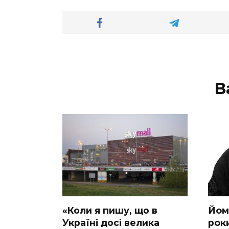
В
«Коли я пишу, що в
Йoм
Україні досі велика
poки