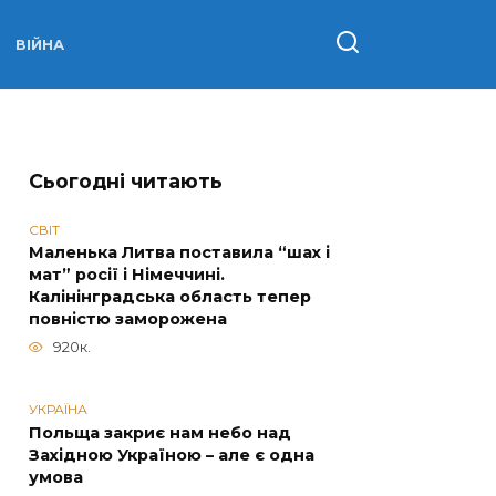
ВІЙНА
Сьогодні читають
СВІТ
Маленька Литва поставила “шах і
мат” росії і Німеччині.
Калінінградська область тепер
повністю заморожена
920к.
УКРАЇНА
Польща закриє нам небо над
Західною Україною – але є одна
умова