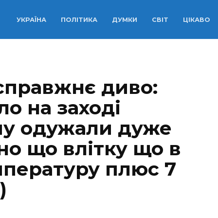
УКРАЇНА
ПОЛІТИКА
ДУМКИ
СВІТ
ЦІКАВО
справжнє диво:
о на заході
ому одужали дуже
оно що влітку що в
мпературу плюс 7
)