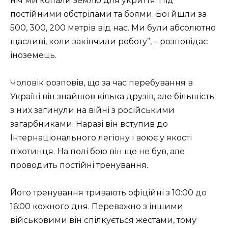
ніч ми копали землю для укриття. Під
постійними обстрілами та боями. Бої йшли за
500, 300, 200 метрів від нас. Ми були абсолютно
щасливі, коли закінчили роботу”, – розповідає
іноземець.
Чоловік розповів, що за час перебування в
Україні він знайшов кілька друзів, але більшість
з них загинули на війні з російськими
загарбниками. Наразі він вступив до
Інтернаціонального легіону і воює у якості
піхотинця. На полі бою він ще не був, але
проводить постійні тренування.
Його тренування тривають офіційні з 10:00 до
16:00 кожного дня. Переважно з іншими
військовими він спілкується жестами, тому