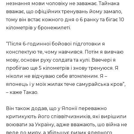
незнання мови чоловіку не заважає. Тайнака
вважає, що офіційних тренувань йому замало,
тому він встає кожного дня о 6 ранку та бігає 10
кілометрів у бронежилеті.
“Після 6-годинної бойової підготовки я
конспектую те, чому навчився. Потім я вивчаю
мову, основи руху солдата та кулі. Ввечері я
пробігаю ще 5 кілометрів і знову тренуюся. Я
ніколи не відчуваю себе втомленим. Я –
японець і у моїх жилах тече самурайська кров”,
– каже Такао.
Він також додав, що у Японії переважно
критикують його співвітчизників, які вирішили
воювати за Україну, адже вважають, шо війна не
веде до миру, а збільшує ризик ядерного