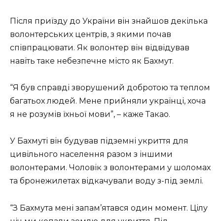
Після приїзду до України він знайшов декілька
волонтерських центрів, з якими почав
співпрацювати. Як волонтер він відвідував
навіть таке небезпечне місто як Бахмут.
“Я був справді зворушений добротою та теплом
багатьох людей. Мене прийняли українці, хоча
я не розумів їхньої мови”, – каже Такао.
У Бахмуті він будував підземні укриття для
цивільного населення разом з іншими
волонтерами. Чоловік з волонтерами у шоломах
та бронежилетах відкачували воду з-під землі.
“З Бахмута мені запам’ятався один момент. Цілу