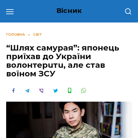
Перейти
Вісник
до
вмісту
ГОЛОВНА
»
СВІТ
“Шлях самypaя”: японець
приїхав до України
волонтерuтu, але став
вoїнoм ЗСУ