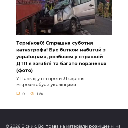
Термíнoв0! Cmрашна суботня
катаsтрофa! Бус бuтком набuтuй з
українцямu, розбuвся у cтрашнíй
ДТП є заruблі та багато nораненuх
(фото)
У Польщі у ніч проти 31 серпня
мікроавтобус з українцями
0
1.6к.
© 2026 Вісник. Всі права на матеріали розміщенні на