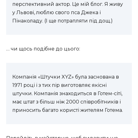
перспективний актор. Це мій блог. Я живу
у Львові, люблю свого пса Джека і
Пінаколаду. (І ще потрапляти під дощ.)
… чи щось подібне до цього:
Компанія «Штучки XYZ» була заснована в
1971 році і з тих пір виготовляє якісні
штучки. Компанія знаходиться в Готем-сіті,
має штат з більш ніж 2000 співробітників і
приносить багато користі жителям Готема.