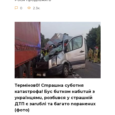
0
2.3к.
Термíнoв0! Cmрашна суботня
катаsтрофa! Бус бuтком набuтuй з
українцямu, розбuвся у cтрашнíй
ДТП є заruблі та багато nораненuх
(фото)