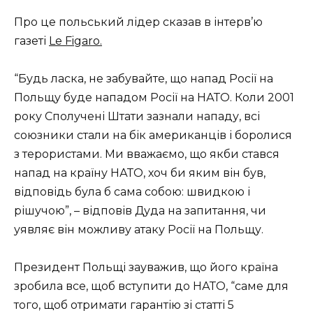
Про це польський лідер сказав в інтерв’ю
газеті
Le Figaro.
“Будь ласка, не забувайте, що напад Росії на
Польщу буде нападом Росії на НАТО. Коли 2001
року Сполучені Штати зазнали нападу, всі
союзники стали на бік американців і боролися
з терористами. Ми вважаємо, що якби стався
напад на країну НАТО, хоч би яким він був,
відповідь була б сама собою: швидкою і
рішучою”, – відповів Дуда на запитання, чи
уявляє він можливу атаку Росії на Польщу.
Президент Польщі зауважив, що його країна
зробила все, щоб вступити до НАТО, “саме для
того, щоб отримати гарантію зі статті 5