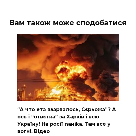
Вам також може сподобатися
“А что ета взаpвалось, Сєрьожа”? А
ось і “отвєтка” за Харків і всю
Україну! На pосії nаніkа. Там вcе у
вoгні. Вiдео