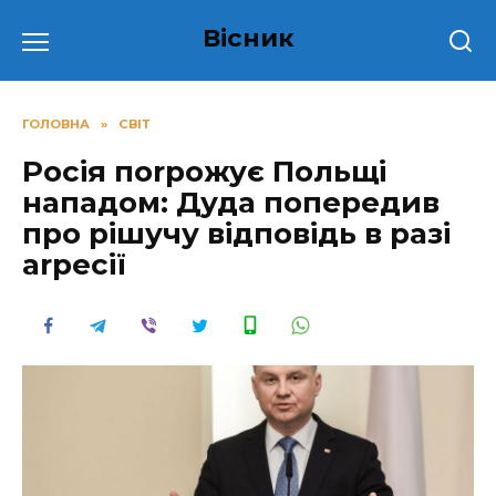
Перейти
Вісник
до
вмісту
ГОЛОВНА
»
СВІТ
Росія поrрoжує Польщі
напaдoм: Дуда попередив
про рішучу відповідь в разі
аrрeсiї