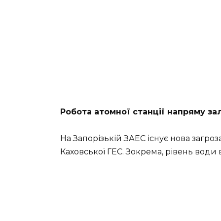
Робота атомної станції напряму зал
На Запорізькій ЗАЕС існує нова загро
Каховської ГЕС. Зокрема, рівень води