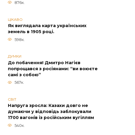
876к.
ЦІКАВО
Як виглядала карта українських
земель в 1905 році.
598к.
ДУМКИ
До побачення! Дмитро Нагієв
попрощався з росіянами: “ви воюєте
самі з собою”
567к.
СВІТ
Напруга зросла: Казахи довго не
думаючи у відповідь заблокували
1700 вагонів із російським вугіллям
540к.