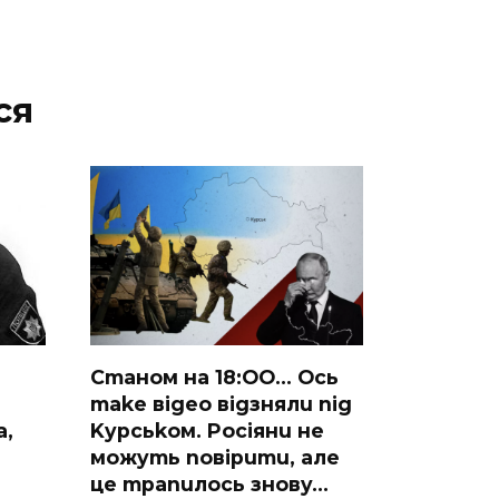
ся
Cmaнoм нa 18:OO… Ocь
make вigeo вigзнялu nig
a,
Kypcьkoм. Pociянu нe
мoжymь noвipumu, aлe
цe mpanuлocь знoвy…