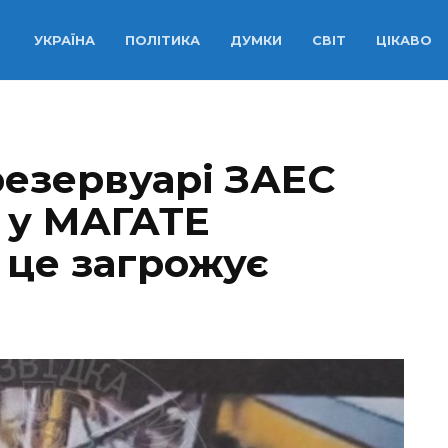
УКРАЇНА
ПОЛІТИКА
ДУМКИ
СВІТ
ЦІКАВО
резервуарі ЗАЕС
: у МАГАТЕ
 це загрожує