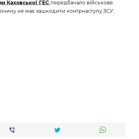
ми Каховської ГЕС
передбачало військове
лочину не має зашкодити контрнаступу ЗСУ.