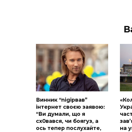
В
Винник “nіgірвав”
«Ко
інтернет своєю заявою:
Укра
“Ви думали, що я
час
сх0вався, чи боягуз, а
завʼ
ось тепер послухайте,
на у