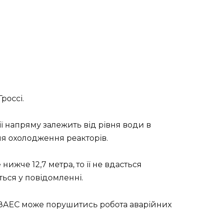
россі.
ії напряму залежить від рівня води в
ля охолодження реакторів.
ижче 12,7 метра, то її не вдасться
ться у повідомленні.
а ЗАЕС може порушитись робота аварійних