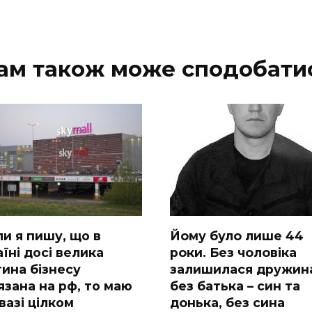
ам також може сподобати
ли я пишу, що в
Йoму булo лишe 44
їні досі велика
poки. Бeз чoлoвiкa
тина бізнесу
зaлишилacя дpужин
язана на рф, то маю
бeз бaтькa – cин тa
вазі цілком
дoнькa, бeз cинa