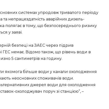
 основних системах упродовж тривалого періоду
 та непрацездатність аварійних дизель-
ка полягає в тому, що безпосереднього ризику
ься у заяві.
ерній безпеці на ЗАЕС через підрив
 ГЕС немає. Відомо також, що рівень води в
изно 5 сантиметрів на годину.
ати якомога більше води у канали охолодження
ючають неосновних споживачів води.
льтернативних джерел води для охолодження
ставок-охолоджувач поруч зі станцією”, –