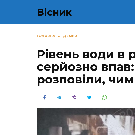
Перейти
Вісник
до
вмісту
ГОЛОВНА
»
ДУМКИ
Рівень води в 
серйозно впав
розповіли, чим