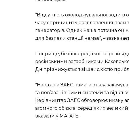
“Відсутність охолоджувальної води в
часу спричинить розплавлення палива
генераторів. Однак наша поточна оцін
для безпеки станції немає”, – зазначаєт
Попри це, безпосередньої загрози яд
російськими загарбниками Каховської
Дніпрі знижується зі швидкістю прибл
“Наразі на ЗАЕС намагаються закачув
та пов’язані з ними системи та відкл
Керівництво ЗАЕС обговорює низку а
атомного об’єкта, серед яких великий 
вказали у МАГАТЕ.