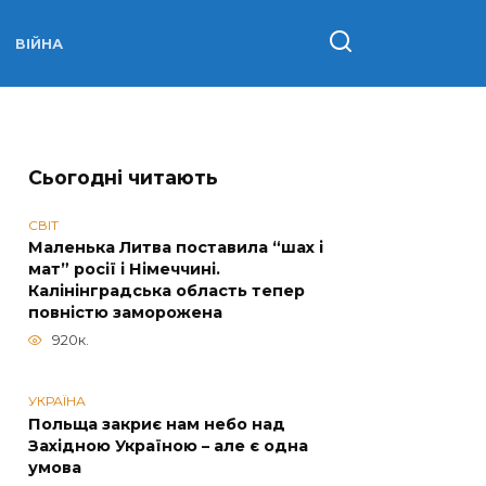
ВІЙНА
Сьогодні читають
СВІТ
Маленька Литва поставила “шах і
мат” росії і Німеччині.
Калінінградська область тепер
повністю заморожена
920к.
УКРАЇНА
Польща закриє нам небо над
Західною Україною – але є одна
умова