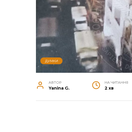
ДУМКИ
АВТОР
НА ЧИТАННЯ
Yanina G.
2 хв