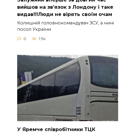
вийшов на зв’язок з Лoндону і таке
видав!!!Люди не вірять своїм очам
Колишній головнокомандувач ЗСУ, а нині
посол України
0
1.9к.
У Яpeмчe cпiвpoбiтники ТЦК