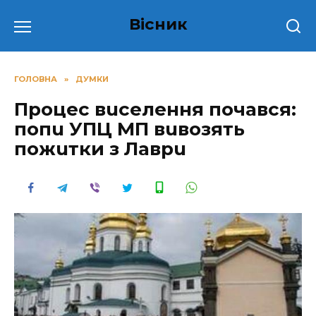
Перейти
Вісник
до
вмісту
ГОЛОВНА
»
ДУМКИ
Процес вuселення почався:
попu УПЦ МП вuвозять
пожuтки з Лаврu