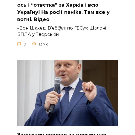
ось і “отвєтка” за Харків і всю
Україну! На pосії nаніkа. Там вcе у
вoгні. Вiдео
«Вон Шахєд! Вʼєб@лі по ГЕСу»: Шалені
БПЛА у Твєрській
0
13.7к.
Зaлужний вперше за довгий час