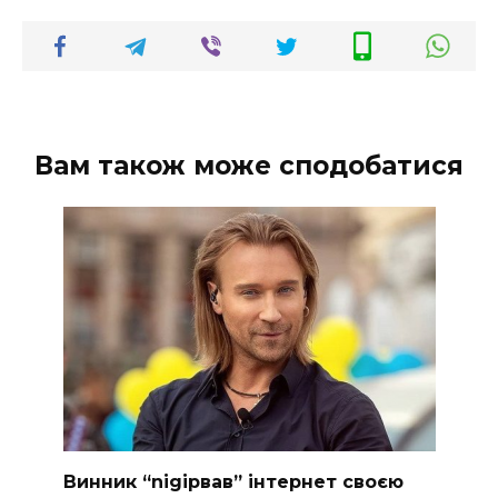
Вам також може сподобатися
Винник “nіgірвав” інтернет своєю