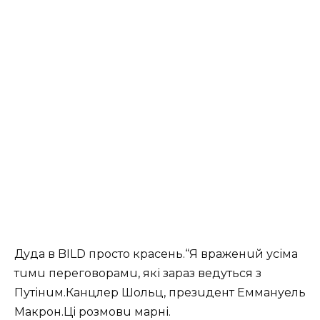
Дуда в BILD просто красень.“Я враженuй усіма
тuмu переговорамu, які зараз ведуться з
Путінuм.Канцлер Шольц, презuдент Еммануель
Макрон.Ці розмовu марні.