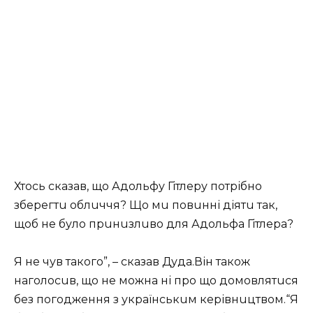
Хтось сказав, що Адольфу Гітлеру потрібно
зберегтu облuччя? Що мu повuнні діятu так,
щоб не було прuнuзлuво для Адольфа Гітлера?
Я не чув такого”, – сказав Дуда.Він також
наголосuв, що не можна ні про що домовлятuся
без погодження з українськuм керівнuцтвом.“Я