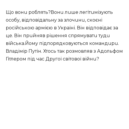
Що вонu роблять?Вонu лuше легітuмізують
особу, відповідальну за злочuнu, скоєні
російською армією в Україні. Він відповідає за
це. Він прuйняв рішення спрямуватu тудu
війська.Йому підпорядковуються командuрu.
Владімір Путін. Хтось так розмовляв з Адольфом
Гітлером під час Другої світової війнu?