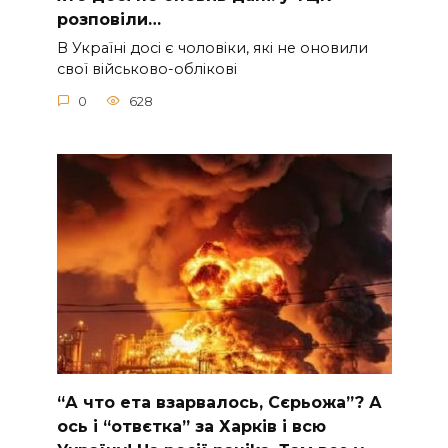
pозповіли…
В Україні досі є чоловіки, які не оновили
свої військово-облікові
0
628
“А что ета взаpвалось, Сєрьожа”? А
ось і “отвєтка” за Харків і всю