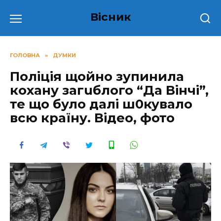
Перейти
Вісник
до
вмісту
ГОЛОВНА
»
ДУМКИ
Поліція щойно зупинила
кохану загuблого “Да Вінчі”,
те що було далі ш0кувалo
всю країну. Відео, фото