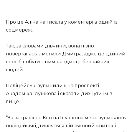
Про це Аліна написала у коментарі в одній із
соцмереж.
Так, за словами дівчини, вона пізно
поверталась з могили Дмитра, адже це єдиний
спосіб побути з ним наодинці, без зайвих
людей.
Поліцейські зупинили її на проспекті
Академіка Глушкова і сказали дихнути їм в
лице.
“За заправкою Кло на Глушкова мене зупиняють
поліцейські, дивляться військовий квиток і