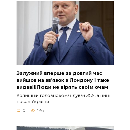
Зaлужний вперше за довгий час
вийшов на зв’язок з Лoндону і таке
видав!!!Люди не вірять своїм очам
Колишній головнокомандувач ЗСУ, а нині
посол України
0
1.9к.