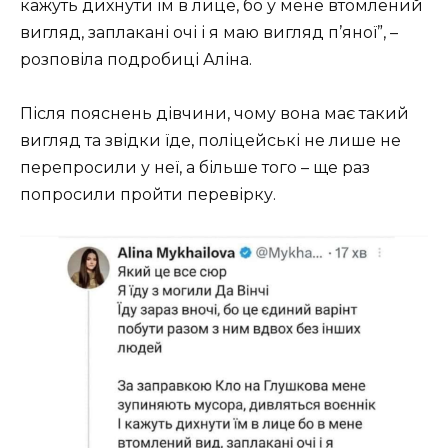
кажуть дихнути їм в лице, бо у мене втомлений
вигляд, заплакані очі і я маю вигляд п’яної”, –
розповіла подробиці Аліна.
Після пояснень дівчини, чому вона має такий
вигляд та звідки їде, поліцейські не лише не
перепросили у неї, а більше того – ще раз
попросили пройти перевірку.