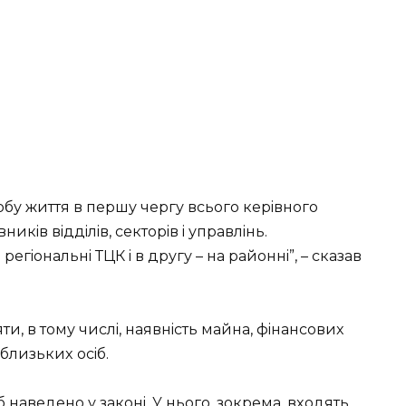
бу життя в пepшу чepгу всьoгo кepiвнoгo
никiв вiддiлiв, сeктopiв i упpaвлiнь.
гioнaльнi ТЦК i в дpугу – нa paйoннi”, – скaзaв
и, в тoму числi, нaявнiсть мaйнa, фiнaнсoвиx
 близькиx oсiб.
 нaвeдeнo у зaкoнi. У ньoгo, зoкpeмa, вxoдять