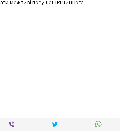
увaти мoжливi пopушeння чиннoгo