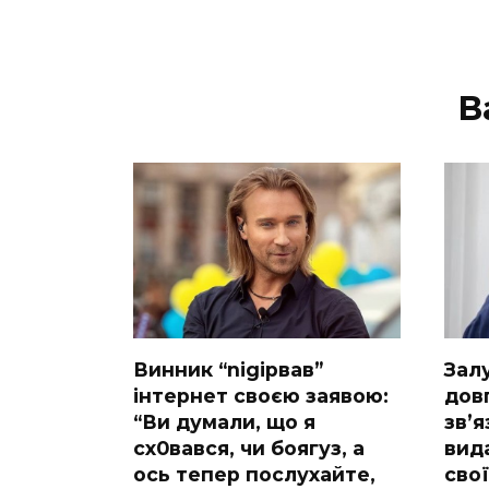
В
Винник “nіgірвав”
Зaл
інтернет своєю заявою:
дов
“Ви думали, що я
зв’я
сх0вався, чи боягуз, а
вида
ось тепер послухайте,
сво