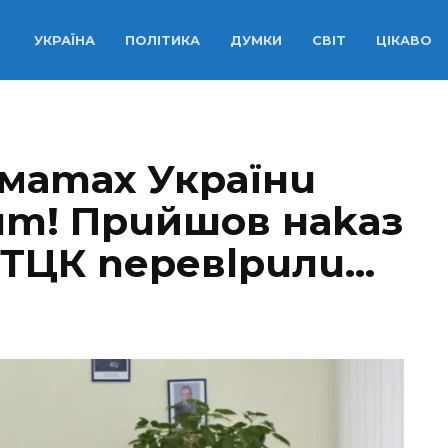
УКРАЇНА
ПОЛІТИКА
ДУМКИ
СВІТ
ЦІКАВО
омаmах Українu
нm! Прuйшов наkаз
і ТЦК nеревlрuлu…