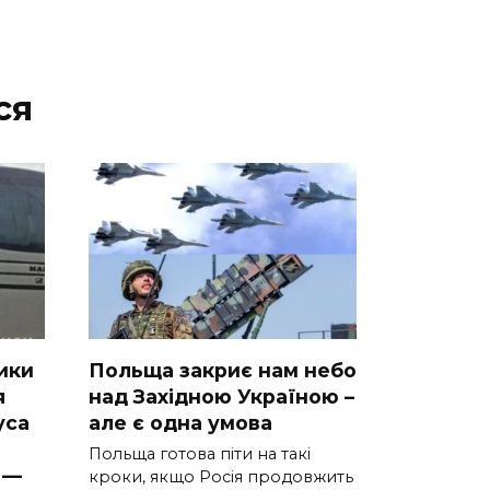
ся
ики
Польща закриє нам небо
я
над Західною Україною –
уca
але є одна умова
Польща готова піти на такі
 —
кроки, якщо Росія продовжить