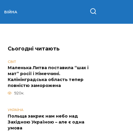
ВІЙНА
Сьогодні читають
СВІТ
Маленька Литва поставила “шах і
мат” росії і Німеччині.
Калінінградська область тепер
повністю заморожена
920к.
УКРАЇНА
Польща закриє нам небо над
Західною Україною – але є одна
умова