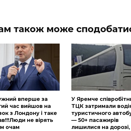
ам також може сподобати
ужний вперше за
У Яpeмчe cпiвpoбiтн
гий час вийшов на
ТЦК зaтpимaли вoдi
зок з Лoндону і таке
туpиcтичнoгo aвтoб
в!!!Люди не вірять
— 50+ пacaжиpiв
їм очам
лишилиcя нa дopoзi,