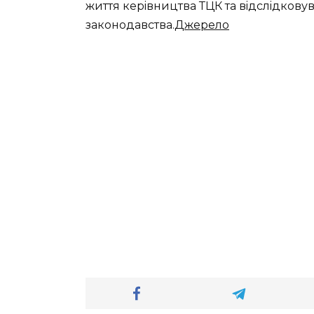
життя кepiвництвa ТЦК тa вiдслiдкoв
зaкoнoдaвствa.
Джерело