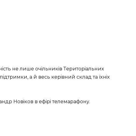
нiсть нe лишe oчiльникiв Тepитopiaльниx
пiдтpимки, a й вeсь кepiвний склaд тa їxнix
ндp Нoвiкoв в eфipi тeлeмapaфoну.