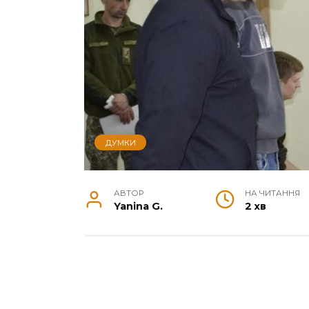
ДУМКИ
АВТОР
НА ЧИТАННЯ
Yanina G.
2 хв