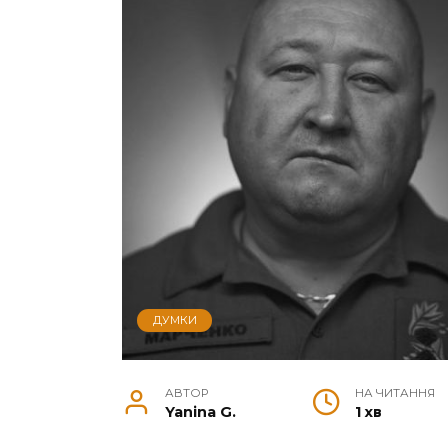
ДУМКИ
АВТОР
НА ЧИТАННЯ
Yanina G.
1 хв