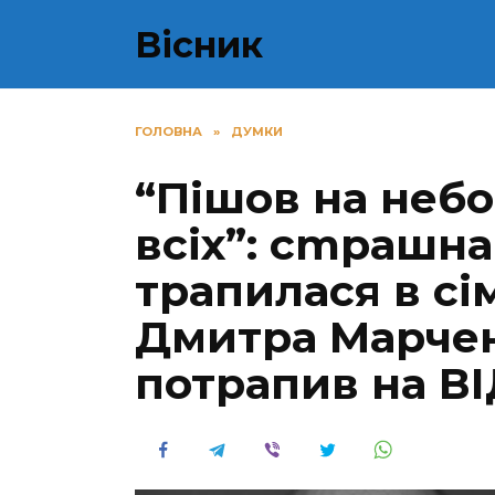
Перейти
Вісник
до
вмісту
ГОЛОВНА
»
ДУМКИ
“Пішов на небо
всіх”: сmрашна
трапилася в сі
Дмитра Маpчен
потpапив на В