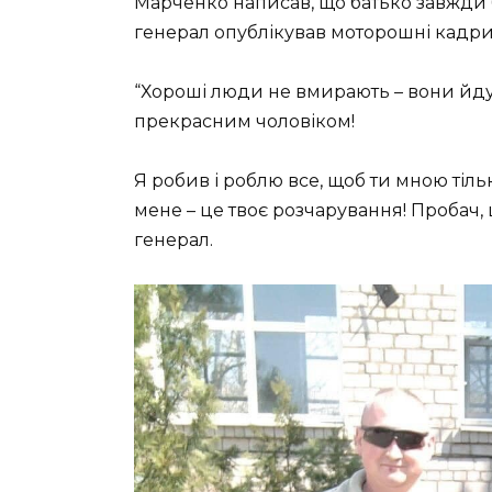
Марченко написав, що батько завжди 
генерал опублікував моторошні кадри Д
“Хороші люди не вмирають – вони йдут
прекрасним чоловіком!
Я робив і роблю все, щоб ти мною ті
мене – це твоє розчарування! Пробач, 
генерал.