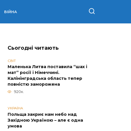
ВІЙНА
Сьогодні читають
СВІТ
Маленька Литва поставила “шах і
мат” росії і Німеччині.
Калінінградська область тепер
повністю заморожена
920к.
УКРАЇНА
Польща закриє нам небо над
Західною Україною – але є одна
умова