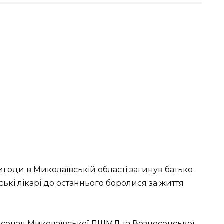
годи в Миколаївській області загинув батько
кі лікарі до останнього боролися за життя
сонал Миколаївської ЛШМД та Вознесенської