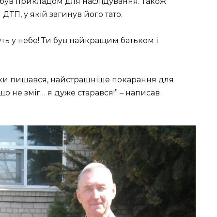
був прикладом для наслідування. Також
ТП, у якій загинув його тато.
ь у небо! Ти був найкращим батьком і
льки пишався, найстрашніше покарання для
що не зміг… я дуже старався!” – написав