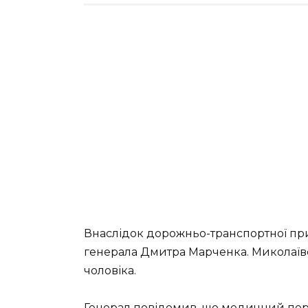
Внаслідок дорожньо-транспортної при
генерала Дмитра Марченка. Миколаївсь
чоловіка.
Генерал повідомив, що медичний пер