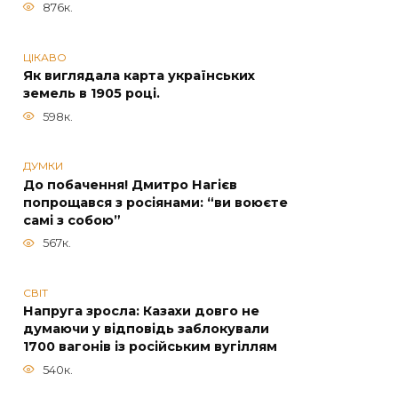
876к.
ЦІКАВО
Як виглядала карта українських
земель в 1905 році.
598к.
ДУМКИ
До побачення! Дмитро Нагієв
попрощався з росіянами: “ви воюєте
самі з собою”
567к.
СВІТ
Напруга зросла: Казахи довго не
думаючи у відповідь заблокували
1700 вагонів із російським вугіллям
540к.