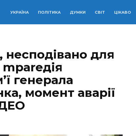
УКРАЇНА
ПОЛІТИКА
ДУМКИ
СВІТ
ЦІКАВО
, несподівано для
 mpаreдія
м’ї генеpала
ка, момент аварії
ІДЕО