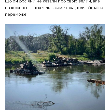
Що би росіяни не казали про свою велич, але
на кожного із них чекає саме така доля. Україна
переможе!