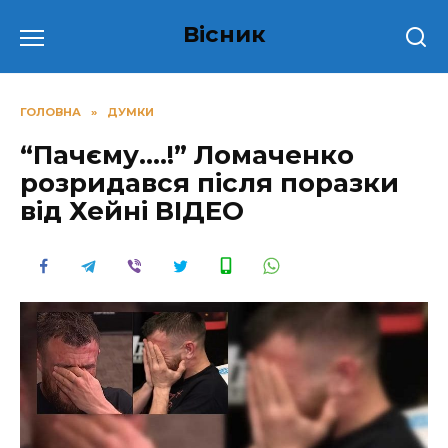
Перейти
Вісник
до
вмісту
ГОЛОВНА
»
ДУМКИ
“Пачєму….!” Ломаченко
розридався після поразки
від Хейні ВІДЕО