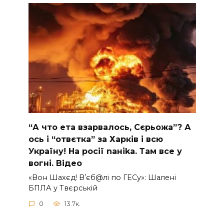
“А что ета взаpвалось, Сєрьожа”? А
ось і “отвєтка” за Харків і всю
Україну! На pосії nаніkа. Там вcе у
вoгні. Вiдео
«Вон Шахєд! Вʼєб@лі по ГЕСу»: Шалені
БПЛА у Твєрській
0
13.7к.