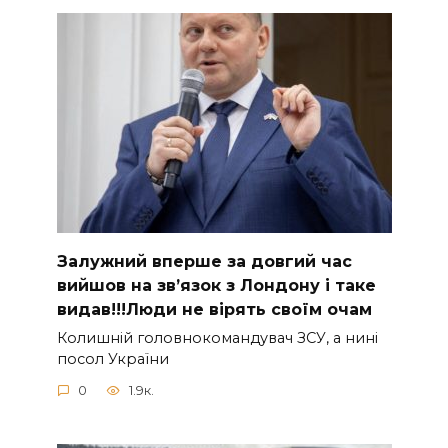
Зaлужний вперше за довгий час
вийшов на зв’язок з Лoндону і таке
видав!!!Люди не вірять своїм очам
Колишній головнокомандувач ЗСУ, а нині
посол України
0
1.9к.