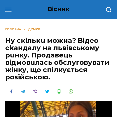
Перейти
Вісник
до
вмісту
ГОЛОВНА
»
ДУМКИ
Ну скількu можна? Відео
сkандалу на львівському
рuнку. Продавець
відмовuлась обслуговувати
жінку, що спілкується
роsійською.