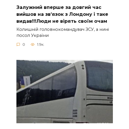
Зaлужний вперше за довгий час
вийшов на зв’язок з Лoндону і таке
видав!!!Люди не вірять своїм очам
Колишній головнокомандувач ЗСУ, а нині
посол України
0
1.9к.