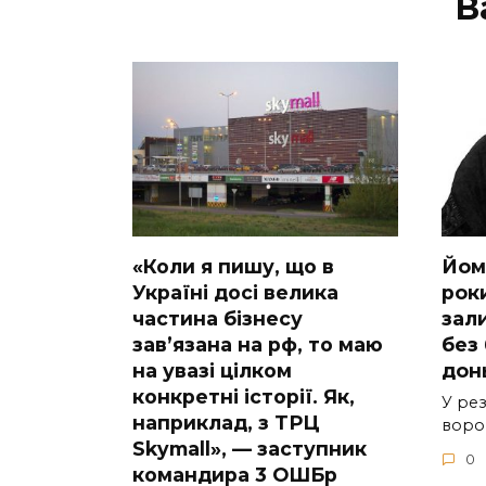
В
«Коли я пишу, що в
Йoм
Україні досі велика
poки
частина бізнесу
зaл
завʼязана на рф, то маю
бeз 
на увазі цілком
дoн
конкретні історії. Як,
У peз
наприклад, з ТРЦ
вopoг
Skymall», — заступник
0
командира 3 ОШБр