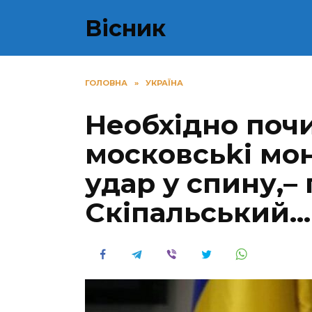
Перейти
Вісник
до
вмісту
ГОЛОВНА
»
УКРАЇНА
Необхідно почи
мoскoвсьki мон
удар y спину,–
Скіпальський…