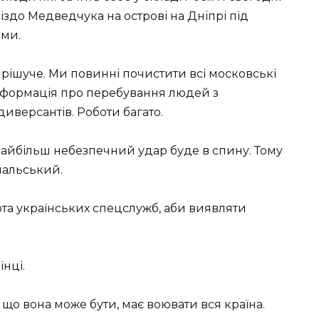
іздо Медведчука на острові на Дніпрі під
ами.
и рішуче. Ми повинні почистити всі московські
нформація про перебування людей з
иверсантів. Роботи багато.
о, найбільш небезпечний удар буде в спину. Тому
пальський.
ота українських спецслужб, аби виявляти
нці.
, що вона може бути, має воювати вся країна.