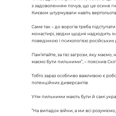
з задоволенням почув, що це осине гн
Києвом штурмували навіть вертольот
Саме так – до ворогів треба підступат
монастирі, звідки щодня надходить і
поведінкою і психологією російських д
Пам’ятайте, за тієї загрози, яку маєм
маємо бути пильними”, – пояснив Скі
Тобто зараз особливо важливою є роб
потенційних диверсантів.
Утім пильними мають бути й самі украї
”На випадок війни, а ми всі розуміємо