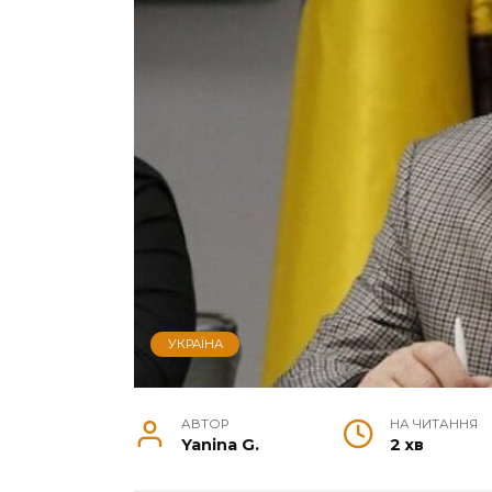
УКРАЇНА
АВТОР
НА ЧИТАННЯ
Yanina G.
2 хв