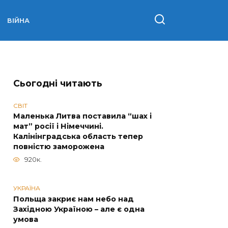
ВІЙНА
Сьогодні читають
СВІТ
Маленька Литва поставила “шах і
мат” росії і Німеччині.
Калінінградська область тепер
повністю заморожена
920к.
УКРАЇНА
Польща закриє нам небо над
Західною Україною – але є одна
умова