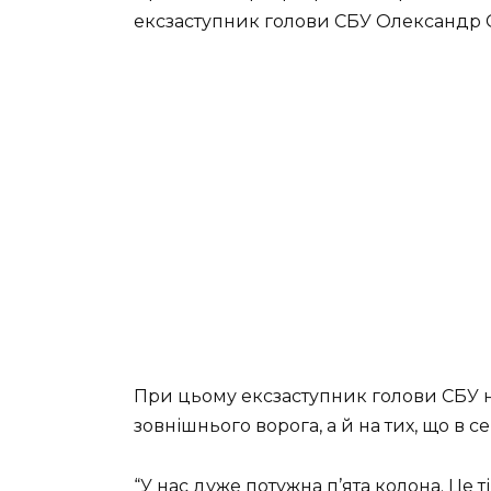
ексзаступник голови СБУ Олександр С
При цьому ексзаступник голови СБУ н
зовнішнього ворога, а й на тих, що в с
“У нас дуже потужна п’ята колона. Це ті