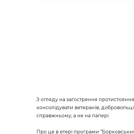
З огляду на загострення протистояння 
консолідувати ветеранів, добровольці
справжньому, а не на папері
Про це в етері програми “Борковськи