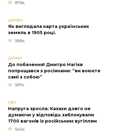
876к.
ЦІКАВО
Як виглядала карта українських
земель в 1905 році.
598к.
ДУМКИ
До побачення! Дмитро Нагієв
попрощався з росіянами: “ви воюєте
самі з собою”
567к.
СВІТ
Напруга зросла: Казахи довго не
думаючи у відповідь заблокували
1700 вагонів із російським вугіллям
540к.