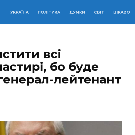
УКРАЇНА
ПОЛІТИКА
ДУМКИ
СВІТ
ЦІКАВО
стити всі
астирі, бо буде
 генерал-лейтенант