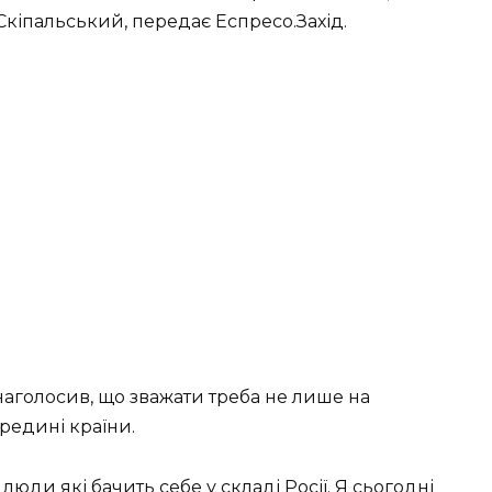
кіпальський, передає Еспресо.Захід.
аголосив, що зважати треба не лише на
ередині країни.
 люди які бачить себе у складі Росії. Я сьогодні