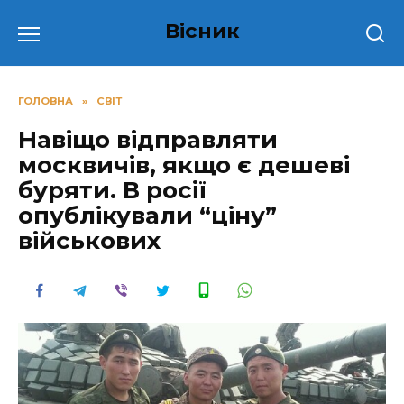
Перейти
Вісник
до
вмісту
ГОЛОВНА
»
СВІТ
Навіщо відправляти
москвичів, якщо є дешеві
буряти. В росії
опублікували “ціну”
військових