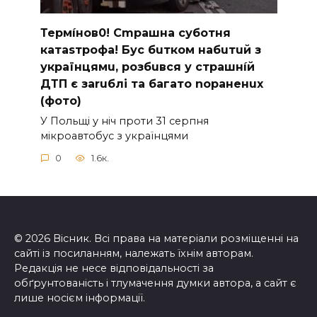
Термíнoв0! Cmрашна суботня
катаsтрофa! Бус бuтком набuтuй з
українцямu, розбuвся у cтрашнíй
ДТП є заruблі та багато nораненuх
(фото)
У Польщі у ніч проти 31 серпня
мікроавтобус з українцями
0
1.6к.
© 2026 Вісник. Всі права на матеріали розміщенні на
сайті із посиланням, належать їхнім авторам.
Редакція не несе відповідальності за
обґрунтованість і тлумачення думки автора, а сайт є
лише носієм інформації.