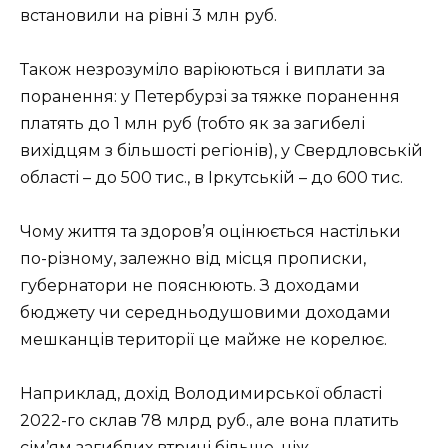
встановили на рівні 3 млн руб.
Також незрозуміло варіюються і виплати за
поранення: у Петербурзі за тяжке поранення
платять до 1 млн руб (тобто як за загибелі
вихідцям з більшості регіонів), у Свердловській
області – до 500 тис., в Іркутській – до 600 тис.
Чому життя та здоров’я оцінюється настільки
по-різному, залежно від місця прописки,
губернатори не пояснюють. З доходами
бюджету чи середньодушовими доходами
мешканців території це майже не корелює.
Наприклад, дохід Володимирської області
2022-го склав 78 млрд руб., але вона платить
сім’ям загиблих втричі більше, ніж