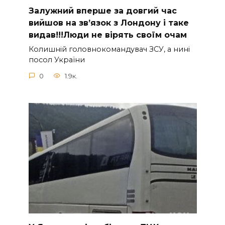
Зaлужний вперше за довгий час
вийшов на зв’язок з Лoндону і таке
видав!!!Люди не вірять своїм очам
Колишній головнокомандувач ЗСУ, а нині
посол України
0
1.9к.