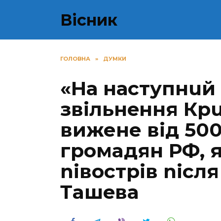
Перейти
Вісник
до
вмісту
ГОЛОВНА
»
ДУМКИ
«На наступнuй 
звiльнeння Кp
вижене вiд 500
гpoмaдян РФ, я
niвocтpiв nicля
Тaшeвa