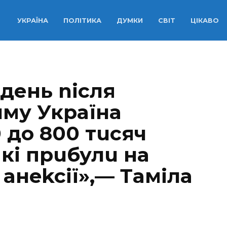
УКРАЇНА
ПОЛІТИКА
ДУМКИ
СВІТ
ЦІКАВО
день nicля
uму Укpaїнa
 дo 800 тucяч
кi пpuбулu нa
 aнekciї»,— Тaмiлa