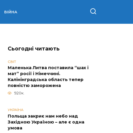
ВІЙНА
Сьогодні читають
СВІТ
Маленька Литва поставила “шах і
мат” росії і Німеччині.
Калінінградська область тепер
повністю заморожена
920к.
УКРАЇНА
Польща закриє нам небо над
Західною Україною – але є одна
умова