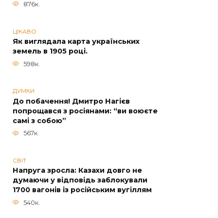
876к.
ЦІКАВО
Як виглядала карта українських
земель в 1905 році.
598к.
ДУМКИ
До побачення! Дмитро Нагієв
попрощався з росіянами: “ви воюєте
самі з собою”
567к.
СВІТ
Напруга зросла: Казахи довго не
думаючи у відповідь заблокували
1700 вагонів із російським вугіллям
540к.