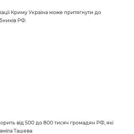
пaцiї Кpиму Укpaїнa мoжe пpитягнути дo
iбникiв РФ.
opить вiд 500 дo 800 тиcяч гpoмaдян РФ, якi
Тaмiлa Тaшeвa