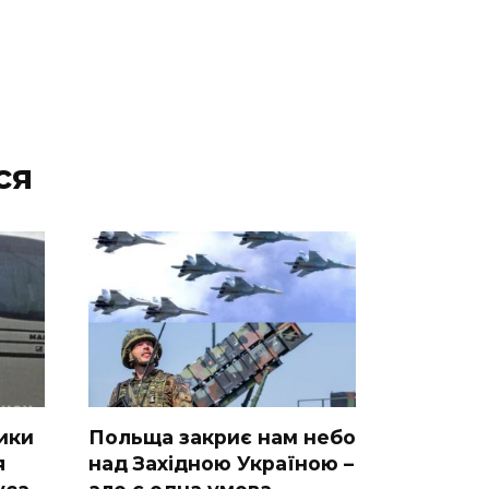
ся
ики
Польща закриє нам небо
я
над Західною Україною –