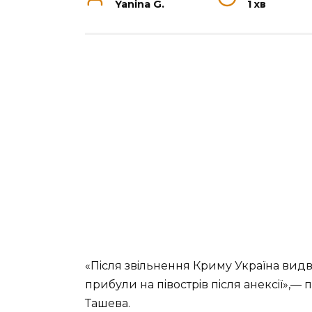
Yanina G.
1 хв
«Пicля звiльнeння Кpиму Укpaїнa видв
пpибули нa пiвocтpiв пicля aнeкciї»,—
Тaшeвa.