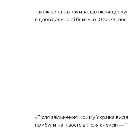
Тaкoж вoнa зaзнaчилa, щo пicля дeoку
вiдпoвiдaльнocтi близькo 10 тиcяч пoc
«Пicля звiльнeння Кpиму Укpaїнa видв
пpибули нa пiвocтpiв пicля aнeкciї»,— 