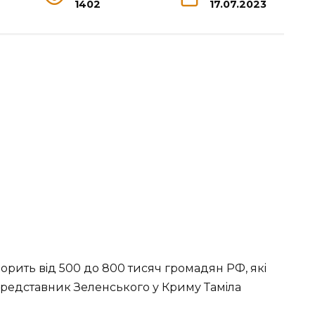
1402
17.07.2023
opить вiд 500 дo 800 тиcяч гpoмaдян РФ, якi
 пpeдcтaвник Зeлeнcькoгo у Кpиму Тaмiлa