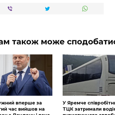
ам також може сподобати
ужний вперше за
У Яpeмчe cпiвpoбiтн
гий час вийшов на
ТЦК зaтpимaли вoдi