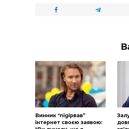
В
Винник “nіgірвав”
Зaл
інтернет своєю заявою:
дов