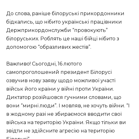
До слова, раніше білоруські прикордонники
бідкались, що нібито українські працівники
Держприкордонслужби “провокують”
білоруських. Роблять це наші бійці нібито з
допомогою “образливих жестів”.
Важливо! Сьогодні, 16 лютого
самопроголошений президент Білорусі
озвучив нову заяву щодо можливої участі
військ його країни у війні проти України.
Диктатор розійшовся гучними словами, що
вони “мирні люди”. І мовляв, не хочуть війни. “І
в жодному разі не збираємося вводити свої
війська на територію України. Якщо тільки ви
звідти не здійсните агресію на територію