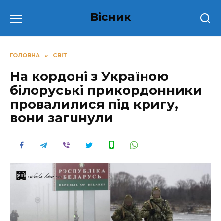
Перейти
Вісник
до
вмісту
ГОЛОВНА
»
СВІТ
На кордоні з Україною
білоруські прикордонники
провалилися під кригу,
вони загuнули