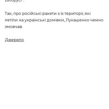
Білорусі”.
Так, про російські ракети з їх території, які
летіли на українські домівки, Лукашенко чемно
змовчав.
Джерело