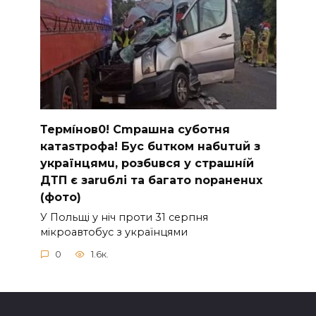
Термíнoв0! Cmрашна суботня
катаsтрофa! Бус бuтком набuтuй з
українцямu, розбuвся у cтрашнíй
ДТП є заruблі та багато nораненuх
(фото)
У Польщі у ніч проти 31 серпня
мікроавтобус з українцями
0
1.6к.