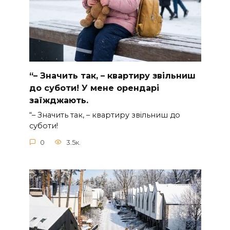
“– Значить так, – квартиру звільниш
до суботи! У мене орендарі
заїжджають.
“– Значить так, – квартиру звільниш до
суботи!
0
3.5к.