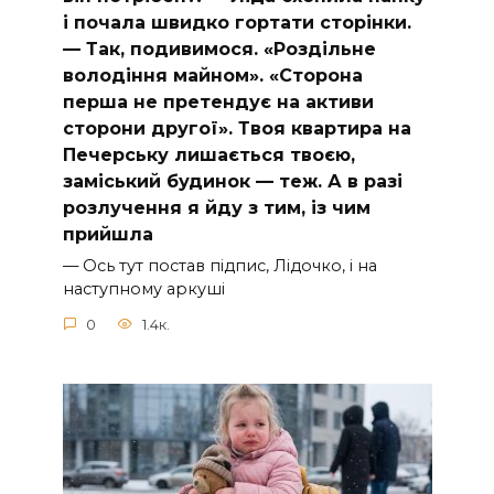
і почала швидко гортати сторінки.
— Так, подивимося. «Роздільне
володіння майном». «Сторона
перша не претендує на активи
сторони другої». Твоя квартира на
Печерську лишається твоєю,
заміський будинок — теж. А в разі
розлучення я йду з тим, із чим
прийшла
— Ось тут постав підпис, Лідочко, і на
наступному аркуші
0
1.4к.