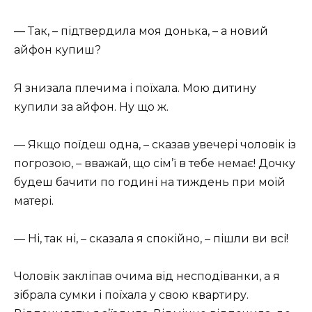
— Так, – підтвердила моя донька, – а новий
айфон купиш?
Я знизала плечима і поїхала. Мою дитину
купили за айфон. Ну що ж.
— Якщо поїдеш одна, – сказав увечері чоловік із
погрозою, – вважай, що сім’ї в тебе немає! Дочку
будеш бачити по годині на тиждень при моїй
матері.
— Ні, так ні, – сказала я спокійно, – пішли ви всі!
Чоловік закліпав очима від несподіванки, а я
зібрала сумки і поїхала у свою квартиру.