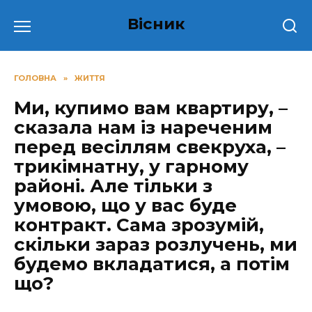
Перейти
Вісник
до
вмісту
ГОЛОВНА
»
ЖИТТЯ
Ми, купимо вам квартиру, –
сказала нам із нареченим
перед весіллям свекруха, –
трикімнатну, у гарному
районі. Але тільки з
умовою, що у вас буде
контракт. Сама зрозумій,
скільки зараз розлучень, ми
будемо вкладатися, а потім
що?