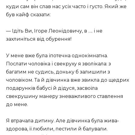
куди сам він слав нас усіх часто і густо. Який же
був кайф сказати:
— Ідіть Ви, Ігоре Леонідовичу, в …. і не
захлиніться від обурення!
У мене вже була іпотечна однокімнатна.
Послати чоловіка і свекруху я зволікала: з
багатим не судись, доньку б залишили з
чоловіком. Та й дівчинка вже звикла до щедрих
подарунків бабусі й дідуся, засвоїла
свекрушину манеру зневажливого ставлення
до мене.
Я втрачала дитину. Але дівчинка була жива-
здорова, її любили, пестили й балували.