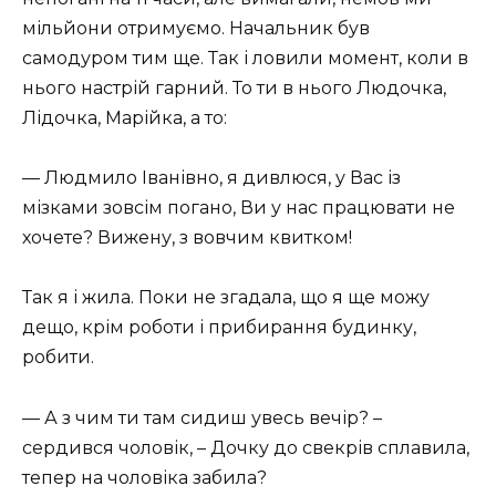
мільйони отримуємо. Начальник був
самодуром тим ще. Так і ловили момент, коли в
нього настрій гарний. То ти в нього Людочка,
Лідочка, Марійка, а то:
— Людмило Іванівно, я дивлюся, у Вас із
мізками зовсім погано, Ви у нас працювати не
хочете? Вижену, з вовчим квитком!
Так я і жила. Поки не згадала, що я ще можу
дещо, крім роботи і прибирання будинку,
робити.
— А з чим ти там сидиш увесь вечір? –
сердився чоловік, – Дочку до свекрів сплавила,
тепер на чоловіка забила?