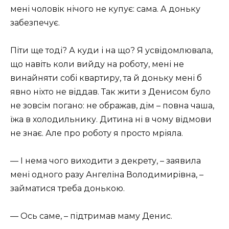
мені чоловік нічого не купує: сама. А доньку
забезпечує.
Піти ще тоді? А куди і на що? Я усвідомлювала,
що навіть коли вийду на роботу, мені не
винайняти собі квартиру, та й доньку мені б
явно ніхто не віддав. Так жити з Денисом було
не зовсім погано: не ображав, дім – повна чаша,
їжа в холодильнику. Дитина ні в чому відмови
не знає. Але про роботу я просто мріяла.
— І нема чого виходити з декрету, – заявила
мені одного разу Ангеліна Володимирівна, –
займатися треба донькою.
— Ось саме, – підтримав маму Денис.