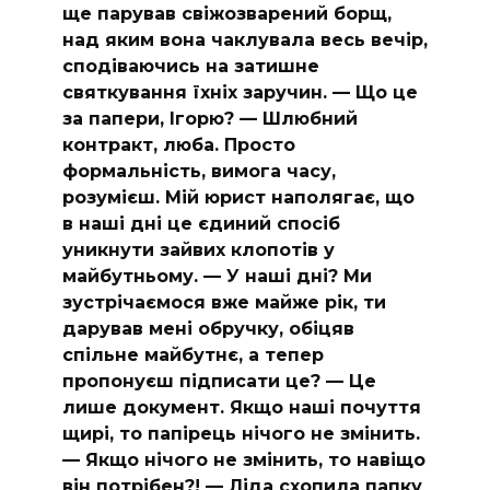
ще парував свіжозварений борщ,
над яким вона чаклувала весь вечір,
сподіваючись на затишне
святкування їхніх заручин. — Що це
за папери, Ігорю? — Шлюбний
контракт, люба. Просто
формальність, вимога часу,
розумієш. Мій юрист наполягає, що
в наші дні це єдиний спосіб
уникнути зайвих клопотів у
майбутньому. — У наші дні? Ми
зустрічаємося вже майже рік, ти
дарував мені обручку, обіцяв
спільне майбутнє, а тепер
пропонуєш підписати це? — Це
лише документ. Якщо наші почуття
щирі, то папірець нічого не змінить.
— Якщо нічого не змінить, то навіщо
він потрібен?! — Ліда схопила папку