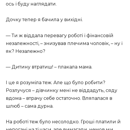
ось і буду наглядати.
Дочку тепер я бачила у вихідні.
— Ти ж віддала перевагу роботі і фінансовій
незалежності, – знизував плечима чоловік, – ну і
як? Незалежно?
— Дитину втратиш! – плакала мама.
І це я розуміла теж. Але що було робити?
Розлучуся – дівчинку мені не віддадуть, сяду
вдома – втрачу себе остаточно. Вляпалася в
шлюб – сама дурна.
На роботі теж було несолодко. Гроші платили й
непогані на ті часи, але вимагали, немов ми