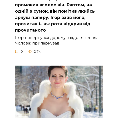
промовив вголос він. Раптом, на
одній з сумок, він помітив якийсь
аркуш паперу. Ігор взяв його,
прочитав і…аж рота відкрив від
прочитаного
Ігор повернувся додому з відрядження.
Чоловік припаркував
0
2.7к.