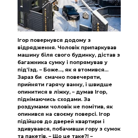
Ігор повернувся додому з
відрядження. Чоловік припаркував
машину біля свого будинку, дістав з
багажника сумку і попрямував у
підʼїзд. – Боже…, як я втомився…
Зараз би смачно повечеряти,
прийняти гарячу ванну, і швидше
опинитися в ліжку, – думав Ігор,
піднімаючись сходами. За
роздумами чоловік не помітив, як
опинився на своєму поверсі. Ігор
підійшов до дверей квартири і
здивувався, побачивши гору з сумок
та пакетів. – Що це таке?! –