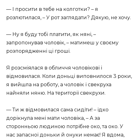
— І просити в тебе на колготки? – я
розлютилася, – У рот заглядати? Дякую, не хочу.
— Ну я буду тобі платити, як няні, –
запропонував чоловік, – матимеш у своєму
розпорядженні ці гроші.
Я розсміялася в обличчя чоловікові і
відмовилася. Коли доньці виповнилося 3 роки,
я вийшла на роботу, а чоловік і свекруха
найняли няню. На території свекрухи.
— Ти ж відмовилася сама сидіти! – їдко
дорікнула мені мати чоловіка, – А за
сторонньою людиною потрібне око, та око. У
нас запасної доньки й онуки немає! Я вдома,