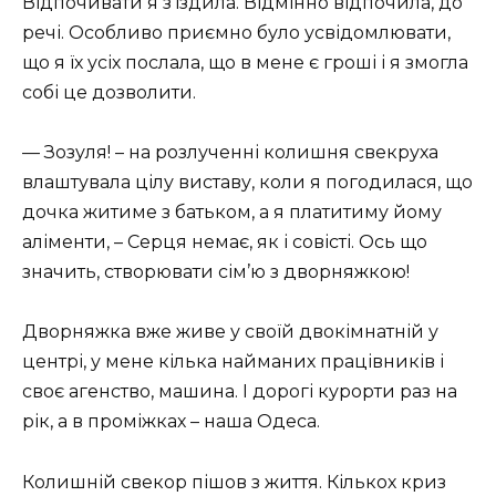
Відпочивати я з’їздила. Відмінно відпочила, до
речі. Особливо приємно було усвідомлювати,
що я їх усіх послала, що в мене є гроші і я змогла
собі це дозволити.
— Зозуля! – на розлученні колишня свекруха
влаштувала цілу виставу, коли я погодилася, що
дочка житиме з батьком, а я платитиму йому
аліменти, – Серця немає, як і совісті. Ось що
значить, створювати сім’ю з дворняжкою!
Дворняжка вже живе у своїй двокімнатній у
центрі, у мене кілька найманих працівників і
своє агенство, машина. І дорогі курорти раз на
рік, а в проміжках – наша Одеса.
Колишній свекор пішов з життя. Кількох криз