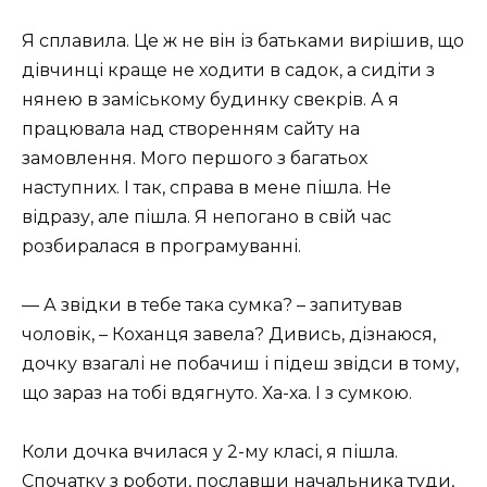
Я сплавила. Це ж не він із батьками вирішив, що
дівчинці краще не ходити в садок, а сидіти з
нянею в заміському будинку свекрів. А я
працювала над створенням сайту на
замовлення. Мого першого з багатьох
наступних. І так, справа в мене пішла. Не
відразу, але пішла. Я непогано в свій час
розбиралася в програмуванні.
— А звідки в тебе така сумка? – запитував
чоловік, – Коханця завела? Дивись, дізнаюся,
дочку взагалі не побачиш і підеш звідси в тому,
що зараз на тобі вдягнуто. Ха-ха. І з сумкою.
Коли дочка вчилася у 2-му класі, я пішла.
Спочатку з роботи, пославши начальника туди,