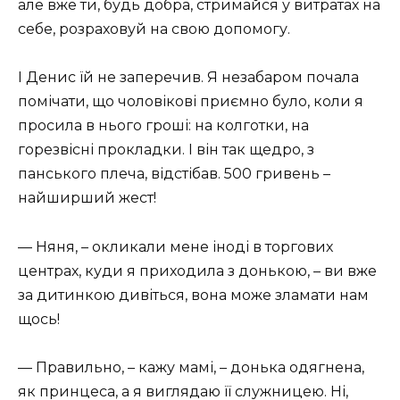
але вже ти, будь добра, стримайся у витратах на
себе, розраховуй на свою допомогу.
І Денис їй не заперечив. Я незабаром почала
помічати, що чоловікові приємно було, коли я
просила в нього гроші: на колготки, на
горезвісні прокладки. І він так щедро, з
панського плеча, відстібав. 500 гривень –
найширший жест!
— Няня, – окликали мене іноді в торгових
центрах, куди я приходила з донькою, – ви вже
за дитинкою дивіться, вона може зламати нам
щось!
— Правильно, – кажу мамі, – донька одягнена,
як принцеса, а я виглядаю її служницею. Ні,