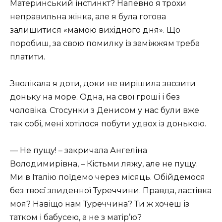
Материнський інстинкт? Напевно я трохи
неправильна жінка, але я була готова
залишитися «мамою вихідного дня». Що
поробиш, за свою помилку із заміжжям треба
платити.
Зволікала я доти, доки не вирішила звозити
доньку на море. Одна, на свої гроші і без
чоловіка. Стосунки з Денисом у нас були вже
так собі, мені хотілося побути удвох із донькою.
— Не пущу! – закричала Ангеліна
Володимирівна, – Кістьми ляжу, але не пущу.
Ми в Італію поїдемо через місяць. Обійдемося
без твоєї злиденної Туреччини. Правда, ластівка
моя? Навіщо нам Туреччина? Ти ж хочеш із
татком і бабусею, а не з матір’ю?