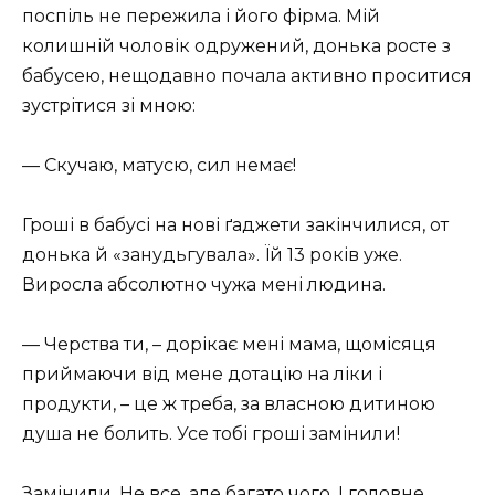
поспіль не пережила і його фірма. Мій
колишній чоловік одружений, донька росте з
бабусею, нещодавно почала активно проситися
зустрітися зі мною:
— Скучаю, матусю, сил немає!
Гроші в бабусі на нові ґаджети закінчилися, от
донька й «занудьгувала». Їй 13 років уже.
Виросла абсолютно чужа мені людина.
— Черства ти, – дорікає мені мама, щомісяця
приймаючи від мене дотацію на ліки і
продукти, – це ж треба, за власною дитиною
душа не болить. Усе тобі гроші замінили!
Замінили. Не все, але багато чого. І головне,