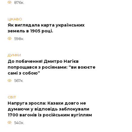
876к.
ЦІКАВО
Як виглядала карта українських
земель в 1905 році.
598к.
ДУМКИ
До побачення! Дмитро Нагієв
попрощався з росіянами: “ви воюєте
самі з собою”
567к.
СВІТ
Напруга зросла: Казахи довго не
думаючи у відповідь заблокували
1700 вагонів із російським вугіллям
540к.