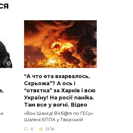
ся
“А что ета взаpвалось,
Сєрьожа”? А ось і
a,
“отвєтка” за Харків і всю
Україну! На pосії nаніkа.
Там вcе у вoгні. Вiдео
ки
«Вон Шахєд! Вʼєб@лі по ГЕСу»:
Шалені БПЛА у Твєрській
0
13.7к.