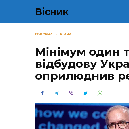
Перейти
Вісник
до
вмісту
ГОЛОВНА
»
ВІЙНА
Мінімум один 
відбудову Укра
оприлюднив р