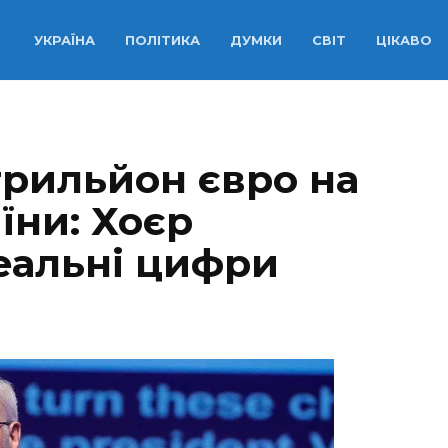
УКРАЇНА
ПОЛІТИКА
ДУМКИ
СВІТ
ЦІКАВО
трильйон євро на
їни: Хоєр
еальні цифри