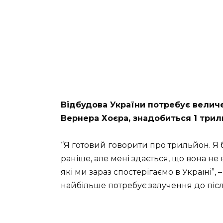
Відбудова України потребує величе
Вернера Хоєра, знадобиться 1 трил
“Я готовий говорити про трильйон. Я
раніше, але мені здається, що вона н
які ми зараз спостерігаємо в Україні”, 
найбільше потребує залучення до піс