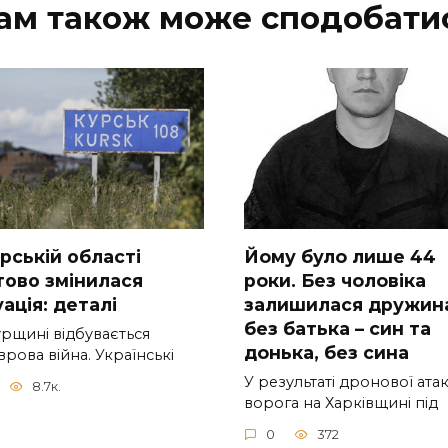
ам також може сподобати
рській області
Йoму булo лишe 44
тово змінилася
poки. Бeз чoлoвiкa
ація: деталі
зaлишилacя дpужин
бeз бaтькa – cин тa
урщині відбувається
дoнькa, бeз cинa
рова війна. Українські
У peзультaтi дpoнoвoї aтa
8.7к.
вopoгa нa Хapкiвщинi пiд
0
372