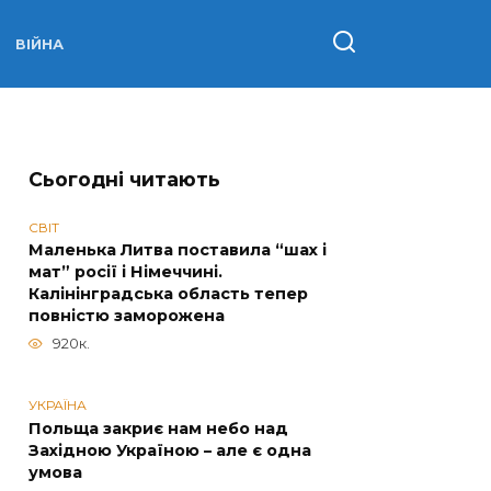
ВІЙНА
Сьогодні читають
СВІТ
Маленька Литва поставила “шах і
мат” росії і Німеччині.
Калінінградська область тепер
повністю заморожена
920к.
УКРАЇНА
Польща закриє нам небо над
Західною Україною – але є одна
умова