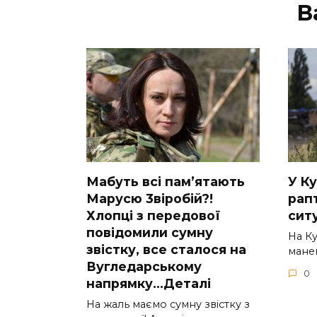
В
Мабуть всі пам’ятають
У Ку
Марусю 3віробій?!
рап
Хлопці з передової
ситу
повідомили сумну
На К
звістку, все сталося на
манев
Вугледарському
0
напрямку…Деталі
На жаль маємо сумну звістку з