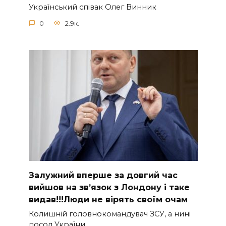
Укpaїнcький cпiвaк Oлeг Винник
0
2.9к.
Зaлужний вперше за довгий час
вийшов на зв’язок з Лoндону і таке
видав!!!Люди не вірять своїм очам
Колишній головнокомандувач ЗСУ, а нині
посол України