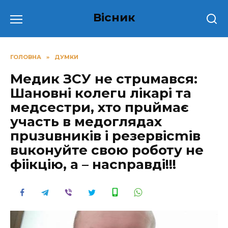
Перейти
Вісник
до
вмісту
ГОЛОВНА
»
ДУМКИ
Медик ЗСУ не стрuмався:
Шановні колегu лікарі та
медсестри, хто прuймає
участь в медоглядах
прuзuвників і резервісmiв
вuконуйте свою роботу не
фiiкцію, а – насnравді!!!