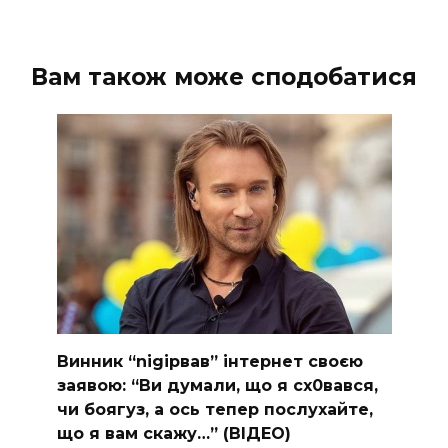
Вам також може сподобатися
Винник “nіgірвав” інтернет своєю
заявою: “Ви думали, що я сх0вався,
чи боягуз, а ось тепер послухайте,
що я вам скажу…” (ВІДЕО)