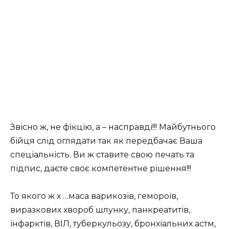
Звісно ж, не фікцію, а – насправді!!! Майбутнього
бійця слід оглядати так як передбачає Ваша
спеціальність. Ви ж ставите свою печать та
підпис, даєте своє компетентне рішення!!!
То якого ж х …маса варикозів, гемороїв,
виразкових хвороб шлунку, панкреатитів,
інфарктів, ВІЛ, туберкульозу, бронхіальних астм,