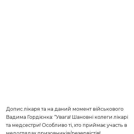
Допис лікаря та на даний момент військового
Вадима Гордієнка: “Увага! Шановні колеги лікарі
та медсестри! Особливо ті, хто приймає участь в
медоглядах призовників/резервістів!