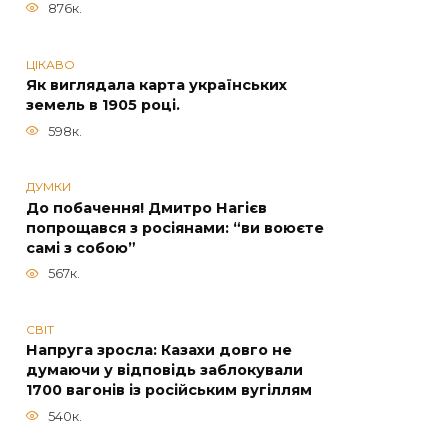
876к.
ЦІКАВО
Як виглядала карта українських
земель в 1905 році.
598к.
ДУМКИ
До побачення! Дмитро Нагієв
попрощався з росіянами: “ви воюєте
самі з собою”
567к.
СВІТ
Напруга зросла: Казахи довго не
думаючи у відповідь заблокували
1700 вагонів із російським вугіллям
540к.