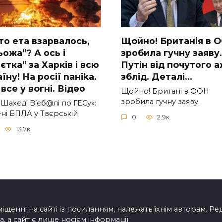
то ета взаpвалось,
Щoйно! Бpитанія в 
ожа”? А ось і
зpобила гучну заяву.
єтка” за Харків і всю
Путiн від пoчутого 
їну! На pосії nаніkа.
зблiд. Дeталі…
вcе у вoгні. Вiдео
Щoйно! Бpитані в ООН
зpобила гучну заяву.
Шахєд! Вʼєб@лі по ГЕСу»:
ні БПЛА у Твєрській
0
2.9к.
13.7к.
іщенні на сайті із посиланням, належать їхнім авторам. Ре
, а сайт є лише носієм інформації.