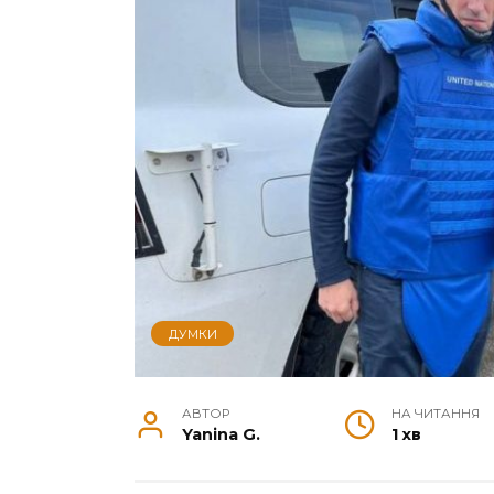
ДУМКИ
АВТОР
НА ЧИТАННЯ
Yanina G.
1 хв