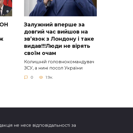
ООН
Зaлужний вперше за
довгий час вийшов на
аж
зв’язок з Лoндону і таке
видав!!!Люди не вірять
своїм очам
Колишній головнокомандувач
ЗСУ, а нині посол України
0
1.9к.
дакція не несе відповідальності за