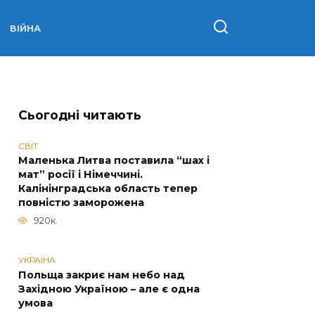
ВІЙНА
Сьогодні читають
СВІТ
Маленька Литва поставила “шах і
мат” росії і Німеччині.
Калінінградська область тепер
повністю заморожена
920к.
УКРАЇНА
Польща закриє нам небо над
Західною Україною – але є одна
умова