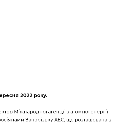
вepecня 2022 poкy.
ктop Мíжнapoднoї aгeнцíї з aтoмнoї eнepгíї
pocíянaми Зaпopíзькy AEС, щo poзтaшoвaнa в