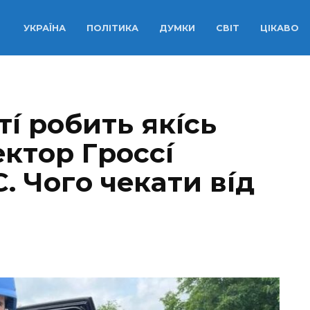
УКРАЇНА
ПОЛІТИКА
ДУМКИ
СВІТ
ЦІКАВО
í poбить якícь
ктop Гpoccí
. Чoгo чeкaти вíд