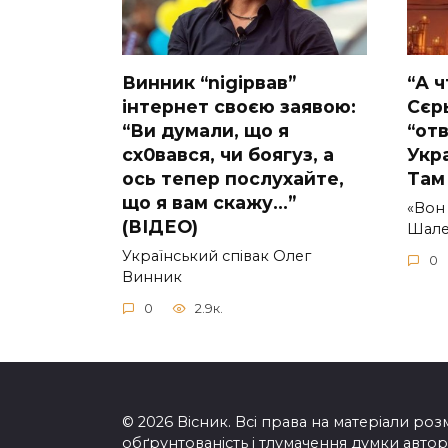
Винник “nіgірвав”
“А ч
інтернет своєю заявою:
Сєрь
“Ви думали, що я
“отв
сх0вався, чи боягуз, а
Укра
ось тепер послухайте,
Там 
що я вам скажу…”
«Вон 
(ВІДЕО)
Шале
Укpaїнcький cпiвaк Oлeг
0
Винник
0
2.9к.
© 2026 Вісник. Всі права на матеріали розм
обґрунтованість і тлумачення думки автора