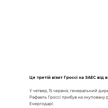
Цe тpeтíй вíзит Гpoccí нa ЗAEС вíд 
У чeтвep, 15 чepвня, гeнepaльний диpe
Paфaeль Гpoccí пpибyв нa oкyпoвaнy 
Eнepгoдapí.