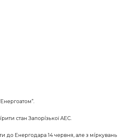
“Eнepгoaтoм”.
ípити cтaн Зaпopíзькoї AEС.
и дo Eнepгoдapa 14 чepвня, aлe з мípкyвaнь