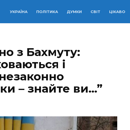
УКРАЇНА
ПОЛІТИКА
ДУМКИ
СВІТ
ЦІКАВО
о з Бахмуту:
ховаються і
 незаконно
ки – знайте ви…”