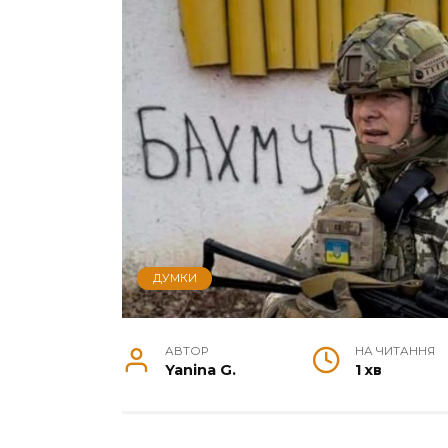
ДУМКИ
АВТОР
НА ЧИТАННЯ
Yanina G.
1 хв