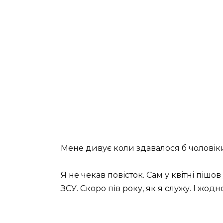
Мене дивує коли здавалося б чоловіки
Я не чекав повісток. Сам у квітні пішо
ЗСУ. Скоро пів року, як я служу. І жо