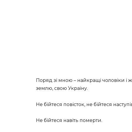
Поряд зі мною – найкращі чоловіки і ж
землю, свою Україну.
Не бійтеся повісток, не бійтеся наступ
Не бійтеся навіть померти.