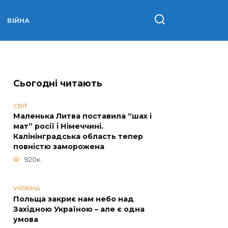
ВІЙНА
Сьогодні читають
СВІТ
Маленька Литва поставила “шах і
мат” росії і Німеччині.
Калінінградська область тепер
повністю заморожена
920к.
УКРАЇНА
Польща закриє нам небо над
Західною Україною – але є одна
умова