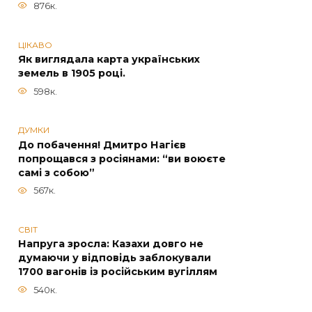
876к.
ЦІКАВО
Як виглядала карта українських
земель в 1905 році.
598к.
ДУМКИ
До побачення! Дмитро Нагієв
попрощався з росіянами: “ви воюєте
самі з собою”
567к.
СВІТ
Напруга зросла: Казахи довго не
думаючи у відповідь заблокували
1700 вагонів із російським вугіллям
540к.