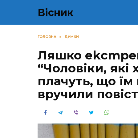
Перейти
Вісник
до
вмісту
ГОЛОВНА
»
ДУМКИ
Ляшко еkсmpен
“Чоловіки, які 
плачуть, що їм
вручили повіст