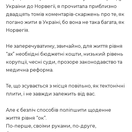
України до Норвегії, я прочитала приблизно
двадцять томів коментарів-скаржень про те, як
погано жити в Україні, бо вона не така багата, як
Норвегія.
Не заперечуватиму, звичайно, для життя рівня
“ах” необхідні бюджетні кошти, низький рівень
корупції, чесні суди, прозоре законодавство та
медична реформа.
Те, що зсувається з місця повільно, як тектонічні
плити, і не завжди залежить від вас.
Але є безліч способів поліпшити щоденне
життя рівня “ок”.
По-перше, своїми руками, по-друге,