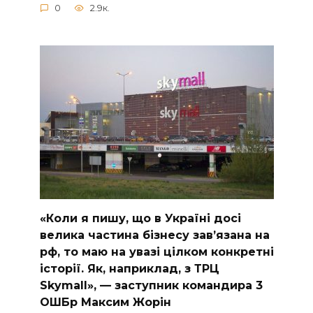
0
2.9к.
«Коли я пишу, що в Україні досі
велика частина бізнесу завʼязана на
рф, то маю на увазі цілком конкретні
історії. Як, наприклад, з ТРЦ
Skymall», — заступник командира 3
ОШБр Максим Жорін