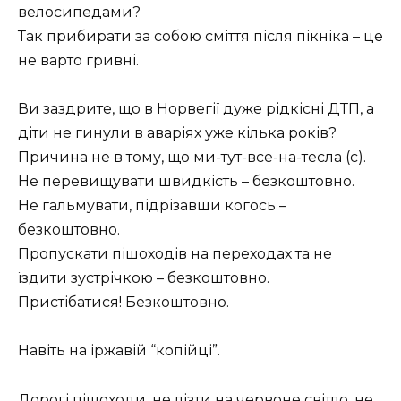
велосипедами?
Так прибирати за собою сміття після пікніка – це
не варто гривні.
Ви заздрите, що в Норвегії дуже рідкісні ДТП, а
діти не гинули в аваріях уже кілька років?
Причина не в тому, що ми-тут-все-на-тесла (с).
Не перевищувати швидкість – безкоштовно.
Не гальмувати, підрізавши когось –
безкоштовно.
Пропускати пішоходів на переходах та не
їздити зустрічкою – безкоштовно.
Пристібатися! Безкоштовно.
Навіть на іржавій “копійці”.
Дорогі пішоходи, не лізти на червоне світло, не