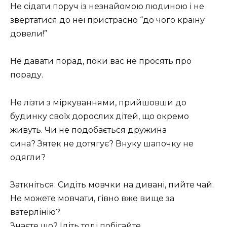
Не сідати поруч із незнайомою людиною і не
звертатися до неї пристрасно “до чого країну
довели!”
Не давати порад, поки вас не просять про
пораду.
Не лізти з міркуваннями, прийшовши до
будинку своїх дорослих дітей, що окремо
живуть. Чи не подобається дружина
сина? Зятек не дотягує? Внуку шапочку не
одягли?
Заткніться. Сидіть мовчки на дивані, пийте чай.
Не можете мовчати, гівно вже вище за
ватерлінію?
Знаєте що? Ідіть тоді побігайте.