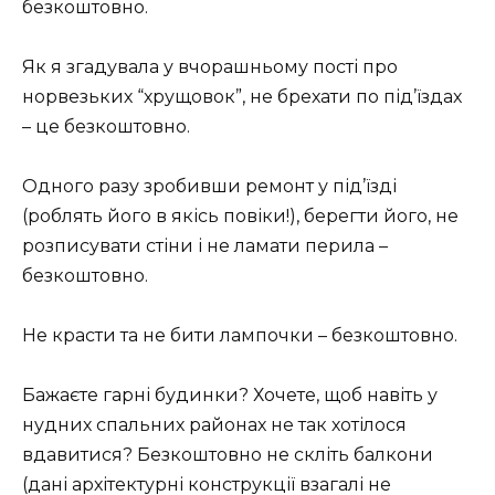
безкоштовно.
Як я згадувала у вчорашньому пості про
норвезьких “хрущовок”, не брехати по під’їздах
– це безкоштовно.
Одного разу зробивши ремонт у під’їзді
(роблять його в якісь повіки!), берегти його, не
розписувати стіни і не ламати перила –
безкоштовно.
Не красти та не бити лампочки – безкоштовно.
Бажаєте гарні будинки? Хочете, щоб навіть у
нудних спальних районах не так хотілося
вдавитися? Безкоштовно не скліть балкони
(дані архітектурні конструкції взагалі не