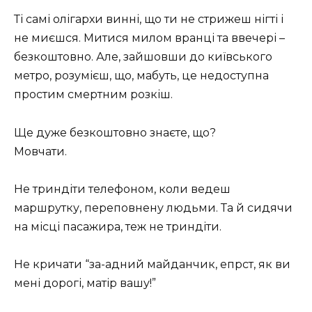
Ті самі олігархи винні, що ти не стрижеш нігті і
не миєшся. Митися милом вранці та ввечері –
безкоштовно. Але, зайшовши до київського
метро, ​​розумієш, що, мабуть, це недоступна
простим смертним розкіш.
Ще дуже безкоштовно знаєте, що?
Мовчати.
Не триндіти телефоном, коли ведеш
маршрутку, переповнену людьми. Та й сидячи
на місці пасажира, теж не триндіти.
Не кричати “за-адний майданчик, епрст, як ви
мені дорогі, матір вашу!”