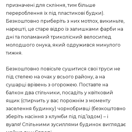
призначені для скління, тим більше
перероблення їх під пластикові будки).
Безкоштовно приберіть з них мотлох, викиньте,
нарешті, це старе відро із залишками фарби на
дні та поламаний триколісний велосипед
молодшого онука, який одружився минулого
тижня.
Безкоштовно повісьте сушитися свої труси не
під стелею на очах у всього району, а на
сушарці врівень з огорожею. Поставте на
балкон два стільчики, посадіть у квітковий
ящик (стирчить у вас порожнім з моменту
заселення будинку) чорнобривці (безкоштовно
зберіть насіння з клумби під під’їздом) – і
вуаля! Спільними зусиллями будинок виглядає