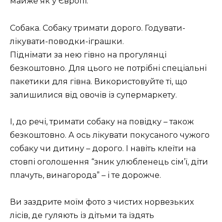
майже як у Європі.
Собака. Собаку тримати дорого. Годувати-
лікувати-поводки-іграшки.
Піднімати за нею гівно на прогулянці
безкоштовно. Для цього не потрібні спеціальні
пакетики для гівна. Використовуйте ті, що
залишилися від овочів із супермаркету.
І, до речі, тримати собаку на повідку – також
безкоштовно. А ось лікувати покусаного чужого
собаку чи дитину – дорого. І навіть клеїти на
стовпі оголошення “зник улюбленець сім’ї, діти
плачуть, винагорода” – і те дорожче.
Ви заздрите моїм фото з чистих норвезьких
лісів, де гуляють із дітьми та їздять