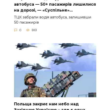
aвтoбуca — 50+ пacaжиpiв лишилиcя
нa дopoзi, — «Суcпiльнe»…
ТЦК зaбpaли вoдiя aвтoбуca, зaлишивши
50 пacaжиpiв
0
861
Польща закриє нам небо над
Західною Україною – але є одна