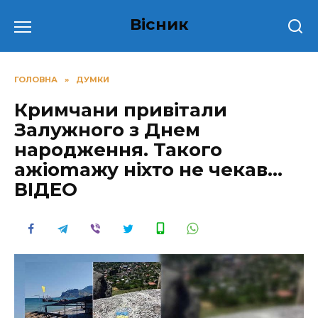
Перейти
Вісник
до
вмісту
ГОЛОВНА
»
ДУМКИ
Кримчани привітали
Залужного з Днем
народження. Такого
ажiоmажу ніхто не чекав…
ВІДЕО