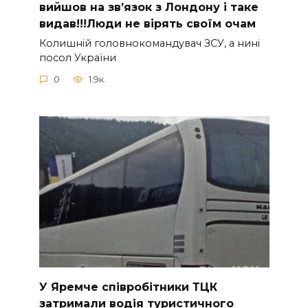
вийшов на зв’язок з Лoндону і таке
видав!!!Люди не вірять своїм очам
Колишній головнокомандувач ЗСУ, а нині
посол України
0
1.9к.
У Яpeмчe cпiвpoбiтники ТЦК
зaтpимaли вoдiя туpиcтичнoгo