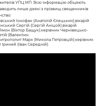
жителів УПЦ МП. Всю інформацію обіцяють
 наводить лише деякі з прізвищ священників
нство:
ський Іонофан (Анатолій Єлецьких);вікарій
нський Сергій (Сергій Аніцой);вікарій
еймон (Віктор Бащук);керівник Чернівецько-
етій (Валентин
 митрополит Марк (Микола Петровцій);керівник
 Іриней (Іван Середній).