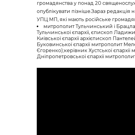
громадянства у понад 20 священослу
опублікувати пізніше.Зараз редакція
УПЦ МП, які мають російське громадя
митрополит Тульчинський і Брацлав
Тульчинської єпархії, єпископ Ладижи
Київської єпархії архієпископ Пантел
Буковинської єпархії митрополит Мел
Єгоренко);керівник Хустської єпархії
Дніпропетровської єпархії митрополит