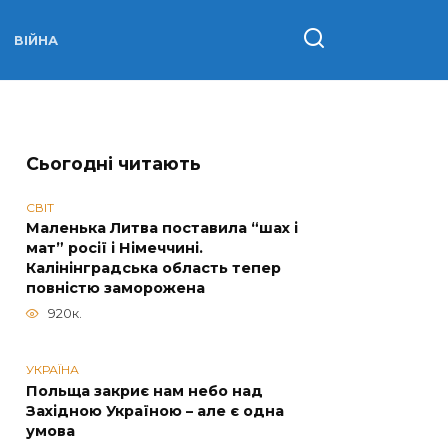
ВІЙНА
Сьогодні читають
СВІТ
Маленька Литва поставила “шах і
мат” росії і Німеччині.
Калінінградська область тепер
повністю заморожена
920к.
УКРАЇНА
Польща закриє нам небо над
Західною Україною – але є одна
умова