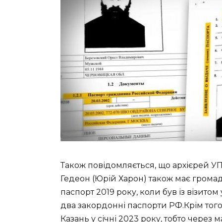
Також повідомляється, що архієрей У
Гедеон (Юрій Харон) також має громад
паспорт 2019 року, коли був із візито
два закордонні паспорти РФ.Крім того,
Казань у січні 2023 року, тобто чере