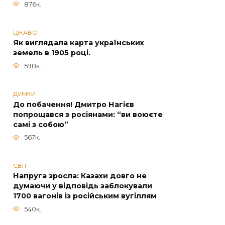
876к.
ЦІКАВО
Як виглядала карта українських
земель в 1905 році.
598к.
ДУМКИ
До побачення! Дмитро Нагієв
попрощався з росіянами: “ви воюєте
самі з собою”
567к.
СВІТ
Напруга зросла: Казахи довго не
думаючи у відповідь заблокували
1700 вагонів із російським вугіллям
540к.