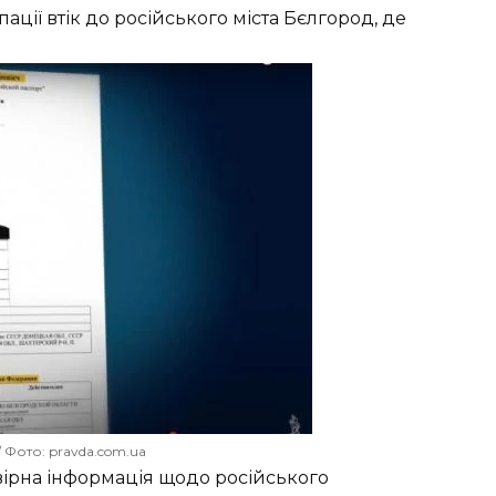
пації втік до російського міста Бєлгород, де
 Фото: pravda.com.ua
вірна інформація щодо російського