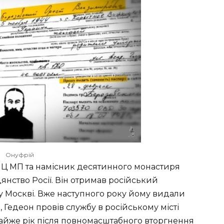
Онуфрій
ПЦ МП та намісник десятинного монастиря
янство Росії. Він отримав російський
м у Москві. Вже наступного року йому видали
 Гедеон провів службу в російському місті
з майже рік після повномасштабного вторгнення