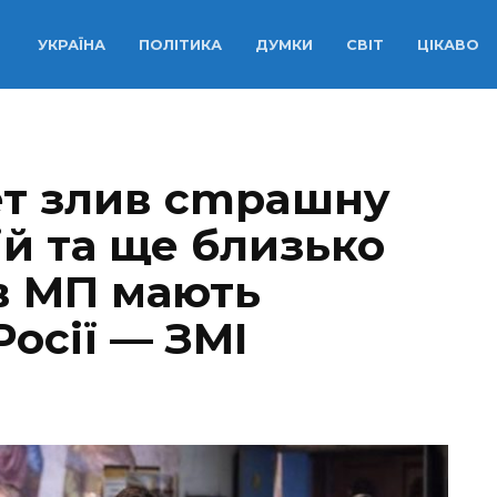
УКРАЇНА
ПОЛІТИКА
ДУМКИ
СВІТ
ЦІКАВО
нет злив cmрaшнy
й та ще близько
ів МП мають
осії — ЗМІ