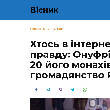
Перейти
Вісник
до
вмісту
ГОЛОВНА
»
ЦІКАВО
Хтось в інтер
правду: Онуфрі
20 його монах
громадянство Р