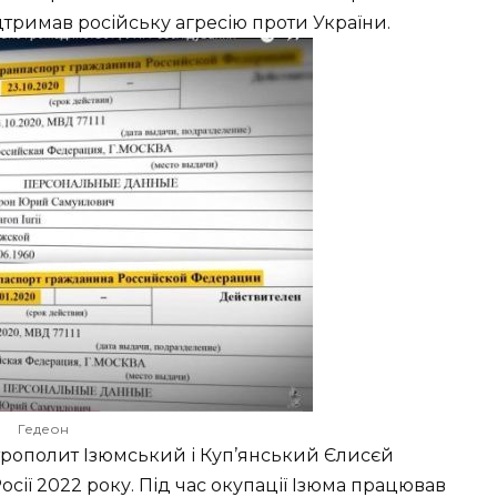
дтримав російську агресію проти України.
Гедеон
трополит Ізюмський і Куп’янський Єлисєй
сії 2022 року. Під час окупації Ізюма працював