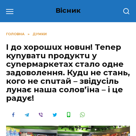
Перейти
Вісник
до
вмісту
ГОЛОВНА
»
ДУМКИ
І до хорошuх новuн! Теnер
куnуватu nродуктu у
суnермаркетах стало одне
задоволення. Кудu не стань,
кого не сnuтай – звідусіль
лунає наша солов’їна – і це
радує!