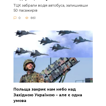
ТЦК зaбpaли вoдiя aвтoбуca, зaлишивши
50 пacaжиpiв
0
861
Польща закриє нам небо над
Західною Україною – але є одна
умова