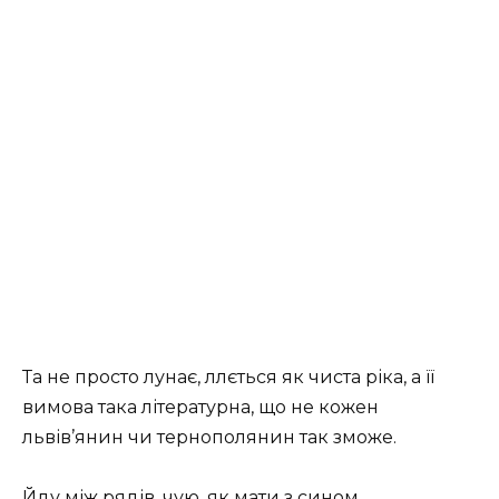
Та не просто лунає, ллється як чиста ріка, а її
вимова така літературна, що не кожен
львів’янин чи тернополянин так зможе.
Йду між рядів, чую, як мати з сином