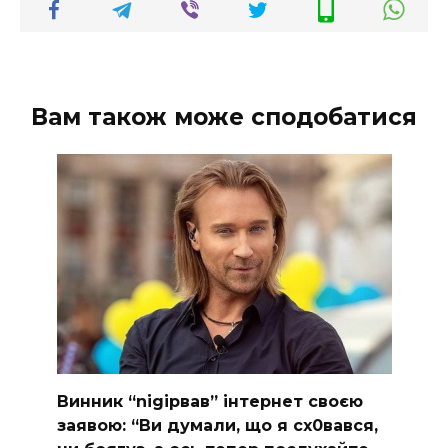
Вам також може сподобатися
Винник “nіgірвав” інтернет своєю
заявою: “Ви думали, що я сх0вався,