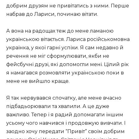
добрим друзям не привітатись з ними. Перше
набрав до Лариси, починаю вітати.
А вона на радощах теж до мене ламаною
українською вітається. Лариса російськомовна
українка, у якої гарні успіхи. Я сам недавно й
речення не міг сформулювати, якби не
фейсбучні друзі, які допомогли мені. Цілий рік
я намагався розмовляти українською поки в
мене не вийшло краще.
Я так нервувався спочатку, але мене вчасно
підбадьорювали та хвалили. А це дуже
важливо. Тепер і я радий допомагати іншим
усьому чого навчився і продовжую вивчати. І
заодно хочу передати “Привіт” своїм добрим