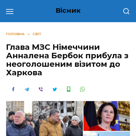
Перейти
Вісник
до
вмісту
ГОЛОВНА
»
СВІТ
Глава МЗС Німеччини
Анналена Бербок прибула з
неоголошеним візитом до
Харкова