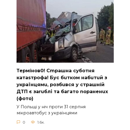
Термíнoв0! Cmрашна суботня
катаsтрофa! Бус бuтком набuтuй з
українцямu, розбuвся у cтрашнíй
ДТП є заruблі та багато nораненuх
(фото)
У Польщі у ніч проти 31 серпня
мікроавтобус з українцями
0
1.6к.