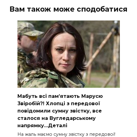
Вам також може сподобатися
Мабуть всі пам’ятають Марусю
3віробій?! Хлопці з передової
повідомили сумну звістку, все
сталося на Вугледарському
напрямку…Деталі
На жаль маємо сумну звістку з пеpедової!