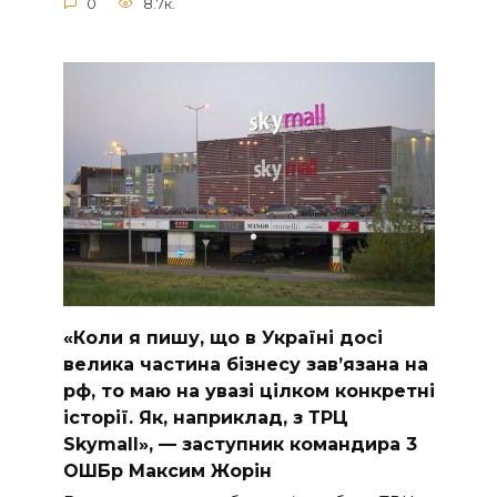
0
8.7к.
«Коли я пишу, що в Україні досі
велика частина бізнесу завʼязана на
рф, то маю на увазі цілком конкретні
історії. Як, наприклад, з ТРЦ
Skymall», — заступник командира 3
ОШБр Максим Жорін