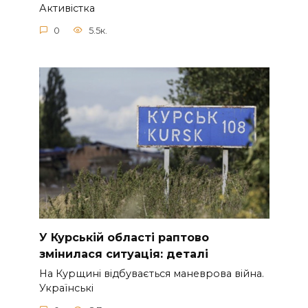
Активістка
0
5.5к.
У Курській області раптово
змінилася ситуація: деталі
На Курщині відбувається маневрова війна.
Українські