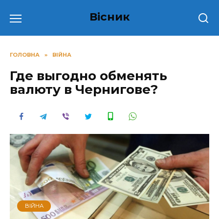
Перейти
Вісник
до
вмісту
ГОЛОВНА
»
ВІЙНА
Где выгодно обменять
валюту в Чернигове?
ВІЙНА