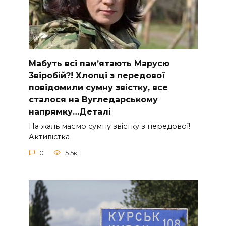
Мабуть всі пам’ятають Марусю
3віробій?! Хлопці з передової
повідомили сумну звістку, все
сталося на Вугледарському
напрямку…Деталі
На жаль маємо сумну звістку з пеpедової!
Активістка
0
5.5к.