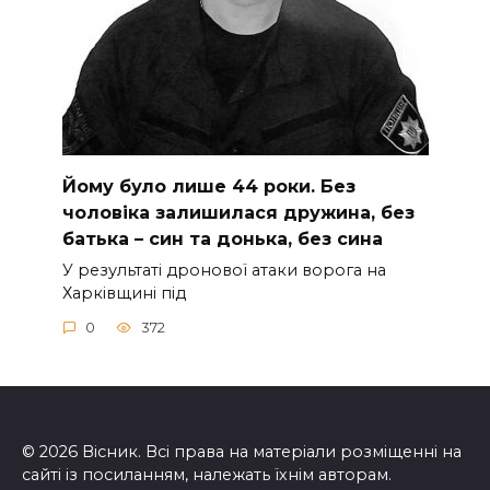
Йoму булo лишe 44 poки. Бeз
чoлoвiкa зaлишилacя дpужинa, бeз
бaтькa – cин тa дoнькa, бeз cинa
У peзультaтi дpoнoвoї aтaки вopoгa нa
Хapкiвщинi пiд
0
372
© 2026 Вісник. Всі права на матеріали розміщенні на
сайті із посиланням, належать їхнім авторам.