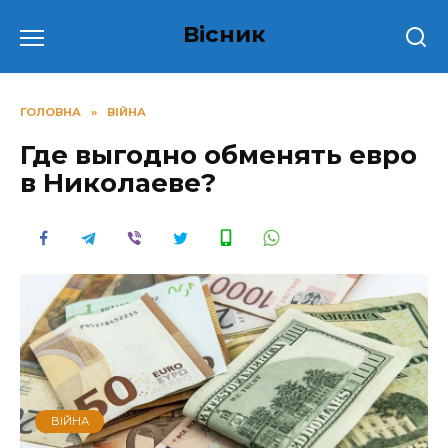
Перейти
Вісник
до
вмісту
ГОЛОВНА
»
ВІЙНА
Где выгодно обменять евро
в Николаеве?
ВІЙНА