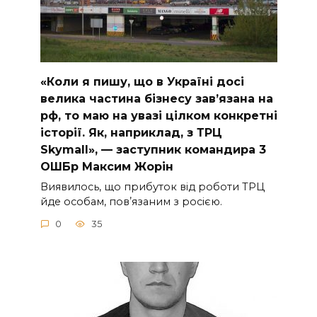
«Коли я пишу, що в Україні досі
велика частина бізнесу завʼязана на
рф, то маю на увазі цілком конкретні
історії. Як, наприклад, з ТРЦ
Skymall», — заступник командира 3
ОШБр Максим Жорін
Виявилось, що прибуток від роботи ТРЦ
йде особам, повʼязаним з росією.
0
35