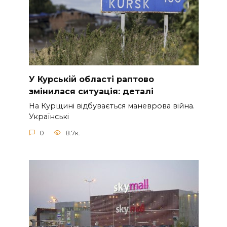
У Курській області раптово
змінилася ситуація: деталі
На Курщині відбувається маневрова війна.
Українські
0
8.7к.