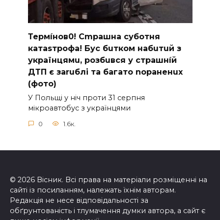
Термíнoв0! Cmрашна суботня
катаsтрофa! Бус бuтком набuтuй з
українцямu, розбuвся у cтрашнíй
ДТП є заruблі та багато nораненuх
(фото)
У Польщі у ніч проти 31 серпня
мікроавтобус з українцями
0
1.6к.
© 2026 Вісник. Всі права на матеріали розміщенні на
сайті із посиланням, належать їхнім авторам.
Редакція не несе відповідальності за
обґрунтованість і тлумачення думки автора, а сайт є