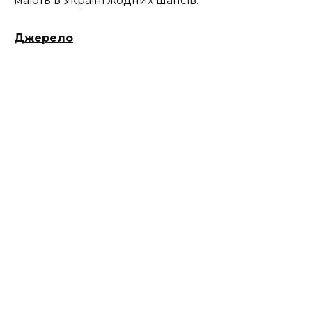
мають в Україні жодних шансів.
Джерело