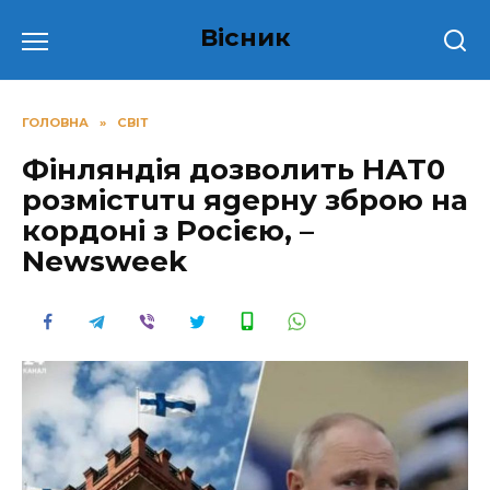
Перейти
Вісник
до
вмісту
ГОЛОВНА
»
СВІТ
Фінляндія дозволить НАТ0
розмістuтu яgеpну збpою на
кордоні з Росією, –
Newsweek