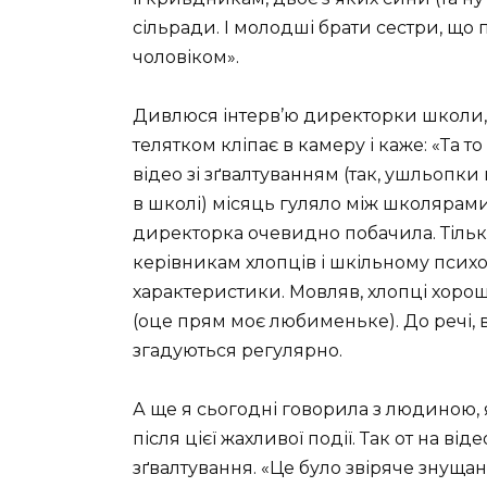
сільради. І молодші брати сестри, щ
чоловіком».
Дивлюся інтерв’ю директорки школи, 
телятком кліпає в камеру і каже: «Та то
відео зі зґвалтуванням (так, ушльопки
в школі) місяць гуляло між школярами
директорка очевидно побачила. Тільк
керівникам хлопців і шкільному псих
характеристики. Мовляв, хлопці хорош
(оце прям моє любименьке). До речі, в
згадуються регулярно.
А ще я сьогодні говорила з людиною, 
після цієї жахливої події. Так от на в
зґвалтування. «Це було звіряче знущан