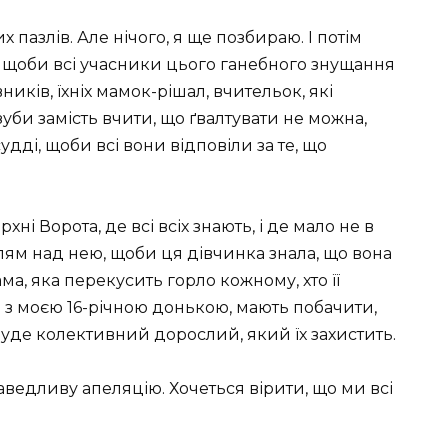
их пазлів. Але нічого, я ще позбираю. І потім
, щоби всі учасники цього ганебного знущання
ників, їхніх мамок-рішал, вчительок, які
уби замість вчити, що ґвалтувати не можна,
судді, щоби всі вони відповіли за те, що
хні Ворота, де всі всіх знають, і де мало не в
лям над нею, щоби ця дівчинка знала, що вона
мама, яка перекусить горло кожному, хто її
о з моєю 16-річною донькою, мають побачити,
буде колективний дорослий, який їх захистить.
аведливу апеляцію. Хочеться вірити, що ми всі