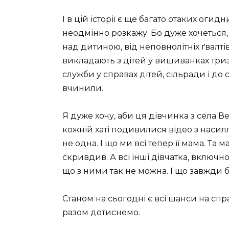
І в цій історії є ще багато отаких огидн
неодмінно розкажу. Бо дуже хочеться
над дитиною, від неповнолітніх ґвалтів
викладають з дітей у вишиванках триз
служби у справах дітей, сільради і до 
вчинили.
Я дуже хочу, аби ця дівчинка з села Вер
кожній хаті подивилися відео з насил
не одна. І що ми всі тепер її мама. Та 
скривдив. А всі інші дівчатка, включн
що з ними так не можна. І що завжди 
Станом на сьогодні є всі шанси на спр
разом дотиснемо.