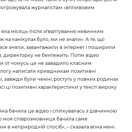
о погрожувала журналістам «впливовим
яка місяць після зґвалтування невинним
 ж на канікулах було, ми не знали». А те, що
 все зняли, завантажили в інтернет і поширили
, директорку не бентежить. Потім відео
и от чомусь це не завадило класним
ологу написати кривдникам позитивні
і, завжди були чемні, ростуть у повних родинах
сі ці позитивні характеристики у тексті вироку
яка бачила це відео і спілкувалась з дівчинкою
ідео моя співрозмовниця бачила саме
ня в неприродній спосіб», – сказала вона мені.