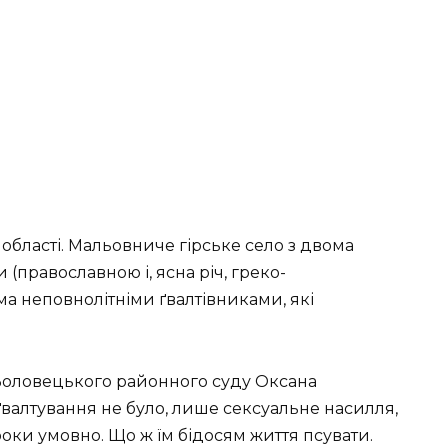
 області. Мальовниче гірське село з двома
православною і, ясна річ, греко-
а неповнолітніми ґвалтівниками, які
я Воловецького районного суду Оксана
валтування не було, лише сексуальне насилля,
роки умовно. Що ж їм бідосям життя псувати.