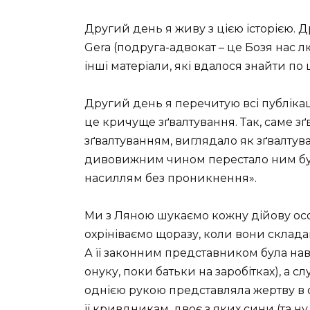
Другий день я живу з цією історією. 
Gera (подруга-адвокат – це Бозя нас 
інші матеріали, які вдалося знайти по ц
Другий день я перечитую всі публікаці
це кричуще зґвалтування. Так, саме зґ
зґвалтуванням, виглядало як зґвалтува
дивовижним чином перестало ним бут
насиллям без проникнення».
Ми з Ляною шукаємо кожну дійову особу
охрініваємо щоразу, коли вони склада
А її законним представником була нав
онуку, поки батьки на заробітках), а с
однією рукою представляла жертву в с
її кривдникам, двоє з яких сини (та ну