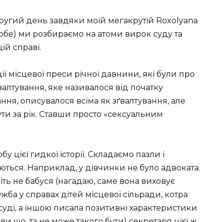
Другий день завдяки моїй мегакрутій Roxolyana
любе) ми розбираємо на атоми вирок суду та
ій справі.
ї місцевої преси річної давнини, які були про
валтування, яке називалося від початку
ння, описувалося всіма як зґвалтування, але
и за рік. Ставши просто «сексуальним
 цієї гидкої історії. Складаємо пазли і
ються. Наприклад, у дівчинки не було адвоката.
іть не бабуся (нагадаю, саме вона виховує
лужба у справах дітей місцевої сільради, котра
уді, а іншою писала позитивні характеристики
 ви що, та не може такого бути) секретаря цієї ж