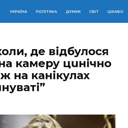
УКРАЇНА
ПОЛІТИКА
ДУМКИ
СВІТ
ЦІКАВО
оли, де відбулося
на камеру цuнічно
 ж на канікулах
нуваті”