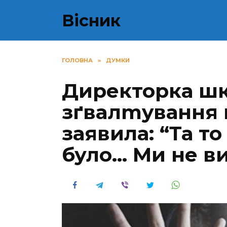
Перейти
Вісник
до
вмісту
ГОЛОВНА
»
ДУМКИ
Директорка шк
зґвaлmyвання 
заявила: “Та то
було… Ми не ви