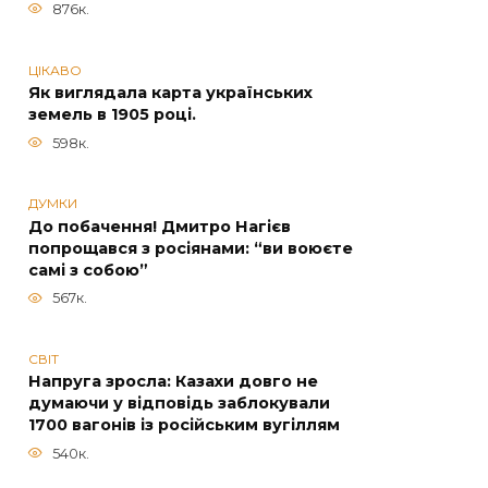
876к.
ЦІКАВО
Як виглядала карта українських
земель в 1905 році.
598к.
ДУМКИ
До побачення! Дмитро Нагієв
попрощався з росіянами: “ви воюєте
самі з собою”
567к.
СВІТ
Напруга зросла: Казахи довго не
думаючи у відповідь заблокували
1700 вагонів із російським вугіллям
540к.