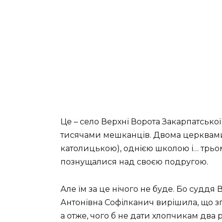
Це – село Верхні Ворота Закарпатської
тисячами мешканців. Двома церквами (
католицькою), однією школою і… трьом
познущалися над своєю подругою.
Але їм за це нічого не буде. Бо судд
Антонівна Софілканич вирішила, що зґ
а отже, чого б не дати хлопчикам два 