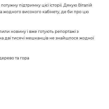
потужну підтримку цієї історії. Дякую Віталій
ема жодного високого кабінету, де би про цю
опили новину і вже готують репортажі з
на дві тисячі мешканців не знайшлося жодної