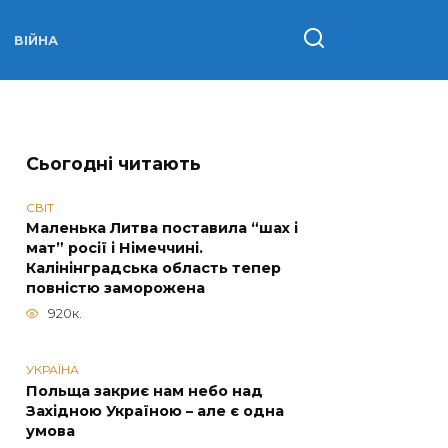
ВІЙНА
Сьогодні читають
СВІТ
Маленька Литва поставила “шах і
мат” росії і Німеччині.
Калінінградська область тепер
повністю заморожена
920к.
УКРАЇНА
Польща закриє нам небо над
Західною Україною – але є одна
умова