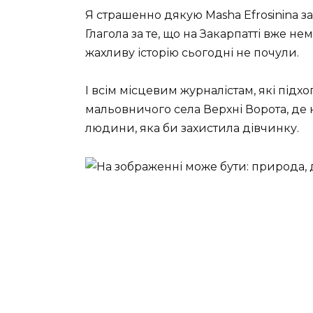
Я страшенно дякую Masha Efrosinina за 
Глагола за те, що на Закарпатті вже н
жахливу історію сьогодні не почули.
І всім місцевим журналістам, які підх
мальовничого села Верхні Ворота, де 
людини, яка би захистила дівчинку.