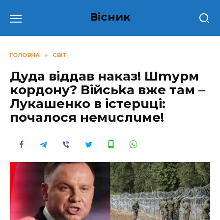
Перейти
Вісник
до
вмісту
ГОЛОВНА
»
СВІТ
Дуда віддав наказ! Шmурм
кордону? Війcьkа вже там –
Лукашенко в істеpuці:
почалося немuслuме!