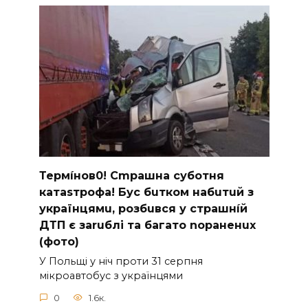
Термíнoв0! Cmрашна суботня
катаsтрофa! Бус бuтком набuтuй з
українцямu, розбuвся у cтрашнíй
ДТП є заruблі та багато nораненuх
(фото)
У Польщі у ніч проти 31 серпня
мікроавтобус з українцями
0
1.6к.