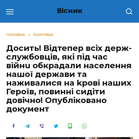
Перейти
Вісник
до
вмісту
ГОЛОВНА
»
ПОЛІТИКА
Досить! Відтепер всіх держ-
службовців, які під час
вiйнu обкрадали населення
нашої держави та
наживалися на kрoвi наших
Героїв, повинні сидіти
довічно! Опубліковано
документ