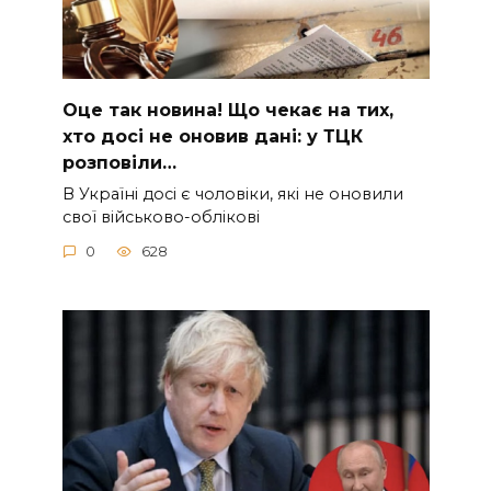
Оце тaк новина! Що чeкає на тиx,
xто досі не онoвив дані: у ТЦК
pозповіли…
В Україні досі є чоловіки, які не оновили
свої військово-облікові
0
628