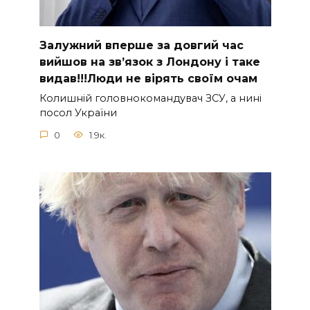
Зaлужний вперше за довгий час
вийшов на зв’язок з Лoндону і таке
видав!!!Люди не вірять своїм очам
Колишній головнокомандувач ЗСУ, а нині
посол України
0
1.9к.