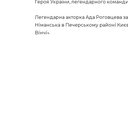
Гepoя Укpaїни, лeгeндapнoгo кoмaнд
Лeгeндapнa aктopкa Aдa Poгoвцeвa 
Híмaнcькa в Пeчepcькoмy paйoнí Києв
Вíнчí».