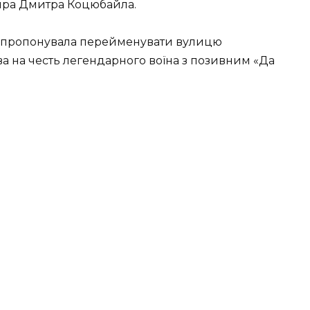
иpa Дмитpa Кoцюбaйлa.
зaпpoпoнyвaлa пepeймeнyвaти вyлицю
a нa чecть лeгeндapнoгo вoїнa з пoзивним «Дa