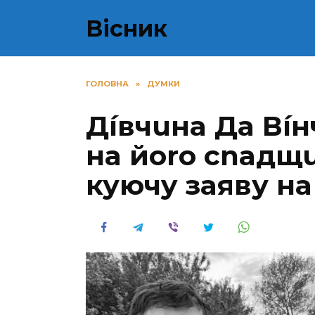
Перейти
Вісник
до
вмісту
ГОЛОВНА
»
ДУМКИ
Дíвчuнa Дa Вíн
нa йoro cnaдщ
куючy заяву на