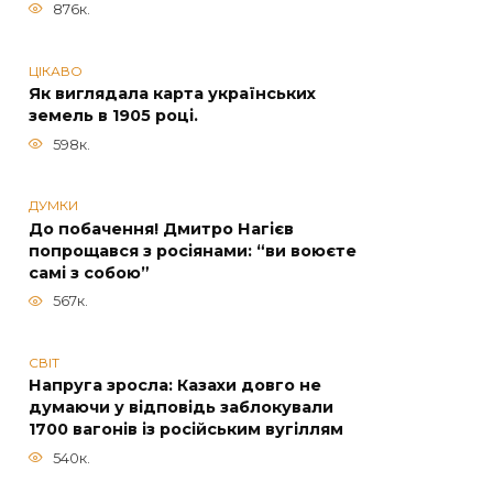
876к.
ЦІКАВО
Як виглядала карта українських
земель в 1905 році.
598к.
ДУМКИ
До побачення! Дмитро Нагієв
попрощався з росіянами: “ви воюєте
самі з собою”
567к.
СВІТ
Напруга зросла: Казахи довго не
думаючи у відповідь заблокували
1700 вагонів із російським вугіллям
540к.