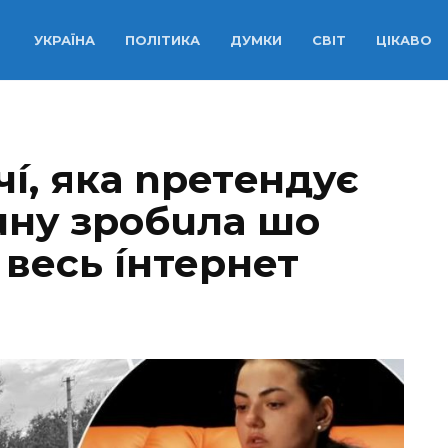
УКРАЇНА
ПОЛІТИКА
ДУМКИ
СВІТ
ЦІКАВО
чí, яка npeтeндyє
uнy зробuла шо
 весь íнтернет