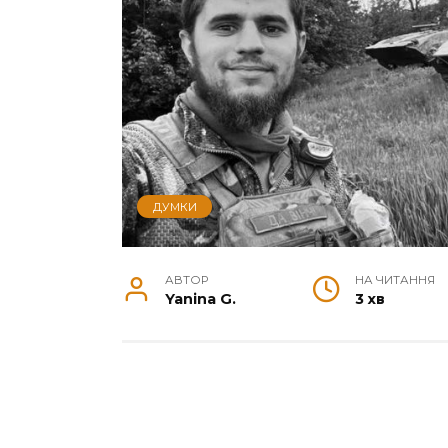
ДУМКИ
АВТОР
НА ЧИТАННЯ
Yanina G.
3 хв