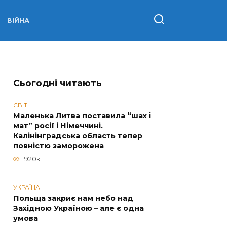
ВІЙНА
Сьогодні читають
СВІТ
Маленька Литва поставила “шах і
мат” росії і Німеччині.
Калінінградська область тепер
повністю заморожена
920к.
УКРАЇНА
Польща закриє нам небо над
Західною Україною – але є одна
умова