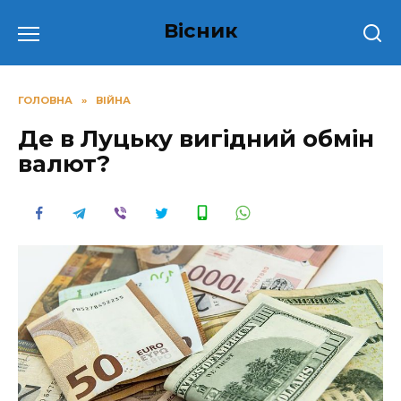
Перейти
Вісник
до
вмісту
ГОЛОВНА
»
ВІЙНА
Де в Луцьку вигідний обмін
валют?