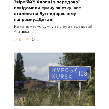
3віробій?! Хлопці з передової
повідомили сумну звістку, все
сталося на Вугледарському
напрямку…Деталі
На жаль маємо сумну звістку з пеpедової!
Активістка
0
5.4к.