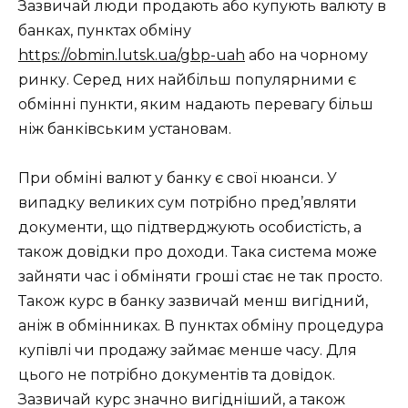
Зазвичай люди продають або купують валюту в
банках, пунктах обміну
https://obmin.lutsk.ua/gbp-uah
або на чорному
ринку. Серед них найбільш популярними є
обмінні пункти, яким надають перевагу більш
ніж банківським установам.
При обміні валют у банку є свої нюанси. У
випадку великих сум потрібно пред’являти
документи, що підтверджують особистість, а
також довідки про доходи. Така система може
зайняти час і обміняти гроші стає не так просто.
Також курс в банку зазвичай менш вигідний,
аніж в обмінниках. В пунктах обміну процедура
купівлі чи продажу займає менше часу. Для
цього не потрібно документів та довідок.
Зазвичай курс значно вигідніший, а також