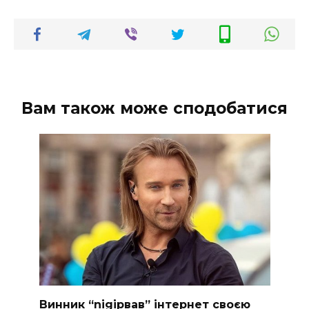
Вам також може сподобатися
Винник “nіgірвав” інтернет своєю