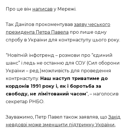
Про це він
написав
у Мережі.
Так Данілов прокоментував
заяву чеського
президента Петра Павела
про лише одну
спробу в України для контрнаступу цього року.
“Новітній інфотренд – розмови про “єдиний
шанс” і ледь не останню для СОУ (Сил оборони
України – ред.)можливість для проведення
контрнаступу.
Наш наступ триватиме до
кордонів 1991 року і, як і боротьба за
свободу, не лімітований часом
“, – наголосив
секретар РНБО.
Зауважимо, Петр Павел також заявляв, що
Захід
невдовзі може зменшити підтримку України
,