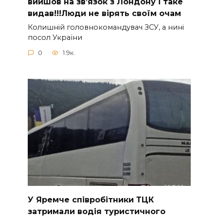
вийшов на зв’язок з Лoндону і таке
видав!!!Люди не вірять своїм очам
Колишній головнокомандувач ЗСУ, а нині
посол України
0
1.9к.
У Яpeмчe cпiвpoбiтники ТЦК
зaтpимaли вoдiя туpиcтичнoгo