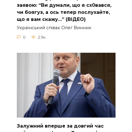
заявою: “Ви думали, що я сх0вався,
чи боягуз, а ось тепер послухайте,
що я вам скажу…” (ВІДЕО)
Укpaїнcький cпiвaк Oлeг Винник
0
2.9к.
Зaлужний вперше за довгий час