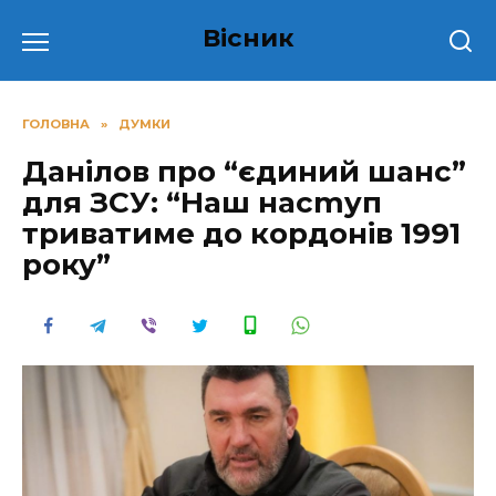
Перейти
Вісник
до
вмісту
ГОЛОВНА
»
ДУМКИ
Данілов про “єдиний шанс”
для ЗСУ: “Наш насmyп
триватиме до кордонів 1991
року”