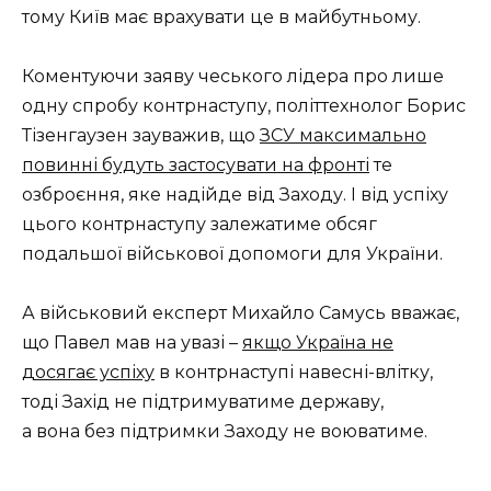
тому Київ має врахувати це в майбутньому.
Коментуючи заяву чеського лідера про лише
одну спробу контрнаступу, політтехнолог Борис
Тізенгаузен зауважив, що
ЗСУ максимально
повинні будуть застосувати на фронті
те
озброєння, яке надійде від Заходу. І від успіху
цього контрнаступу залежатиме обсяг
подальшої військової допомоги для України.
А військовий експерт Михайло Самусь вважає,
що Павел мав на увазі –
якщо Україна не
досягає успіху
в контрнаступі навесні-влітку,
тоді Захід не підтримуватиме державу,
а вона без підтримки Заходу не воюватиме.