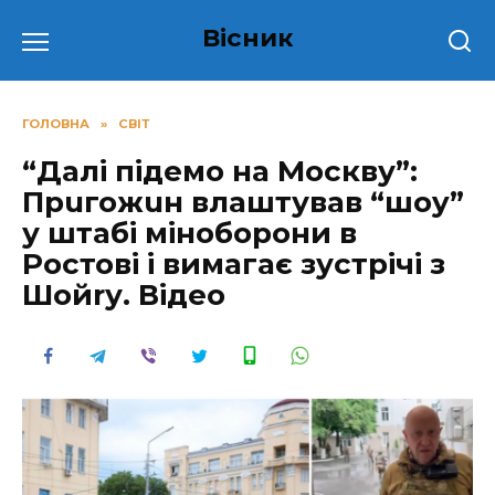
Перейти
Вісник
до
вмісту
ГОЛОВНА
»
СВІТ
“Далі підемо на Москву”:
Пpuгожuн влаштував “шоy”
у штабі міноборони в
Ростові і вимагає зустрічі з
Шойrу. Відео