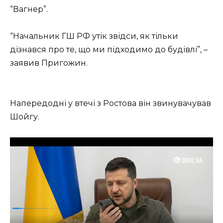
“Вагнер”.
“Начальник ГШ РФ утік звідси, як тільки
дізнався про те, що ми підходимо до будівлі”, –
заявив Пригожин.
Напередодні у втечі з Ростова він звинувачував
Шойгу.