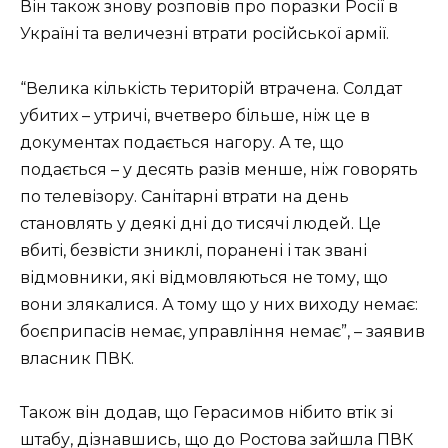
Він також знову розповів про поразки Росії в
Україні та величезні втрати російської армії.
“Велика кількість територій втрачена. Солдат
убитих – утричі, вчетверо більше, ніж це в
документах подається нагору. А те, що
подається – у десять разів менше, ніж говорять
по телевізору. Санітарні втрати на день
становлять у деякі дні до тисячі людей. Це
вбиті, безвісти зниклі, поранені і так звані
відмовники, які відмовляються не тому, що
вони злякалися. А тому що у них виходу немає:
боєприпасів немає, управління немає”, – заявив
власник ПВК.
Також він додав, що Герасимов нібито втік зі
штабу, дізнавшись, що до Ростова зайшла ПВК