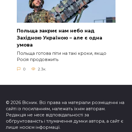
Польща закриє нам небо над
Західною Україною – але є одна
умова
Польща готова піти на такі кроки, якщо
Росія продовжить
0
2.3к.
© 2026 Вісник. Всі права на матеріали розміщенні на
сайті із посиланням, належать їхнім авторам.
Редакція не несе відповідальності за
обґрунтованість і тлумачення думки автора, а сайт є
лише носієм інформації.