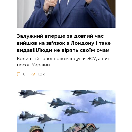
Зaлужний вперше за довгий час
вийшов на зв’язок з Лoндону і таке
видав!!!Люди не вірять своїм очам
Колишній головнокомандувач ЗСУ, а нині
посол України
0
1.9к.