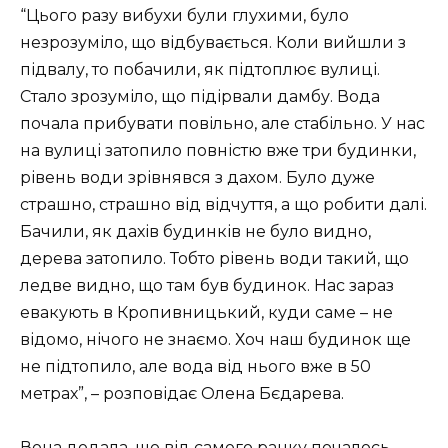
“Цього разу вибухи були глухими, було
незрозуміло, що відбувається. Коли вийшли з
підвалу, то побачили, як підтоплює вулиці.
Стало зрозуміло, що підірвали дамбу. Вода
почала прибувати повільно, але стабільно. У нас
на вулиці затопило повністю вже три будинки,
рівень води зрівнявся з дахом. Було дуже
страшно, страшно від відчуття, а що робити далі.
Бачили, як дахів будинків не було видно,
дерева затопило. Тобто рівень води такий, що
ледве видно, що там був будинок. Нас зараз
евакують в Кропивницький, куди саме – не
відомо, нічого не знаємо. Хоч наш будинок ще
не підтопило, але вода від нього вже в 50
метрах”, – розповідає Олена Бєдарева.
Вона додала, що від самого ранку почалось