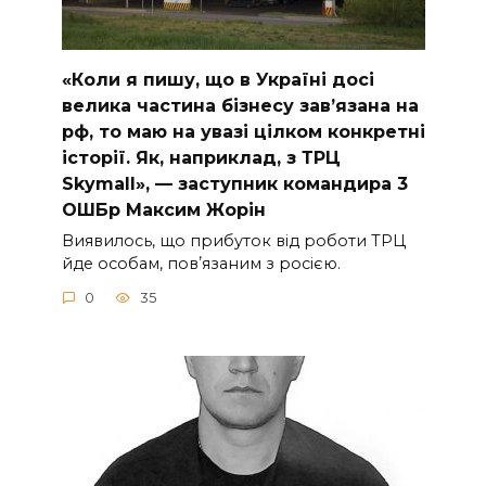
«Коли я пишу, що в Україні досі
велика частина бізнесу завʼязана на
рф, то маю на увазі цілком конкретні
історії. Як, наприклад, з ТРЦ
Skymall», — заступник командира 3
ОШБр Максим Жорін
Виявилось, що прибуток від роботи ТРЦ
йде особам, повʼязаним з росією.
0
35