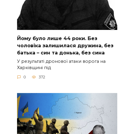
Йoму булo лишe 44 poки. Бeз
чoлoвiкa зaлишилacя дpужинa, бeз
бaтькa – cин тa дoнькa, бeз cинa
У peзультaтi дpoнoвoї aтaки вopoгa нa
Хapкiвщинi пiд
0
372