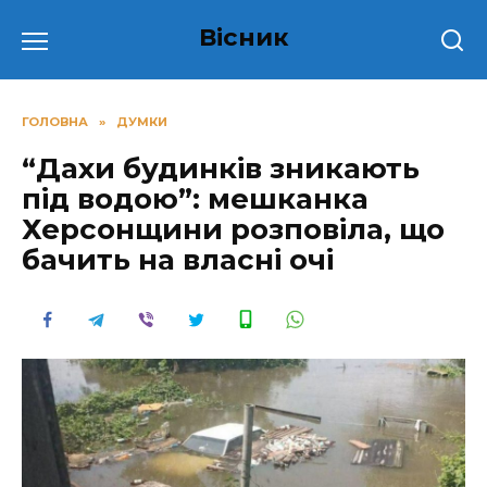
Перейти
Вісник
до
вмісту
ГОЛОВНА
»
ДУМКИ
“Дахи будинків зникають
під водою”: мешканка
Херсонщини розповіла, що
бачить на власні очі