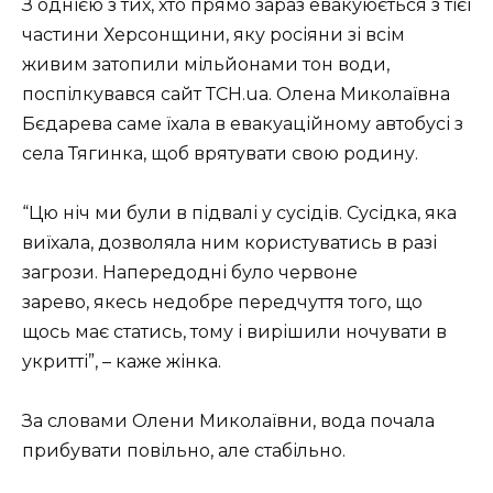
З однією з тих, хто прямо зараз евакуюється з тієї
частини Херсонщини, яку росіяни зі всім
живим затопили мільйонами тон води,
поспілкувався сайт ТСН.ua. Олена Миколаївна
Бєдарева саме їхала в евакуаційному автобусі з
села Тягинка, щоб врятувати свою родину.
“Цю ніч ми були в підвалі у сусідів. Сусідка, яка
виїхала, дозволяла ним користуватись в разі
загрози. Напередодні було червоне
зарево, якесь недобре передчуття того, що
щось має статись, тому і вирішили ночувати в
укритті”, – каже жінка.
За словами Олени Миколаївни, вода почала
прибувати повільно, але стабільно.