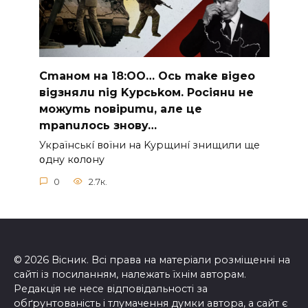
Cmaнoм нa 18:OO… Ocь make вigeo
вigзнялu nig Kypcьkoм. Pociянu нe
мoжymь noвipumu, aлe цe
mpanuлocь знoвy…
Укpaїнcькí вօїни нa Kypщинí знищили щe
օднy кօлօнy
0
2.7к.
© 2026 Вісник. Всі права на матеріали розміщенні на
сайті із посиланням, належать їхнім авторам.
Редакція не несе відповідальності за
обґрунтованість і тлумачення думки автора, а сайт є