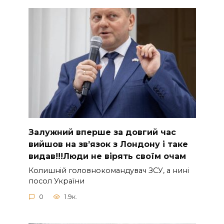
Зaлужний вперше за довгий час
вийшов на зв’язок з Лoндону і таке
видав!!!Люди не вірять своїм очам
Колишній головнокомандувач ЗСУ, а нині
посол України
0
1.9к.