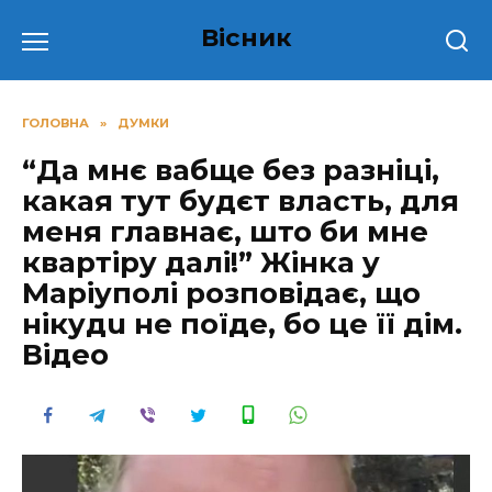
Перейти
Вісник
до
вмісту
ГОЛОВНА
»
ДУМКИ
“Да мнє вабще без разніці,
кaкая тyт бyдєт влaсть, для
меня главнає, што би мне
квapтіpy дaлі!” Жiнкa y
Мapiyпoлi poзпoвiдaє, щo
нiкyдu нe пoїдe, бo цe її дiм.
Відео